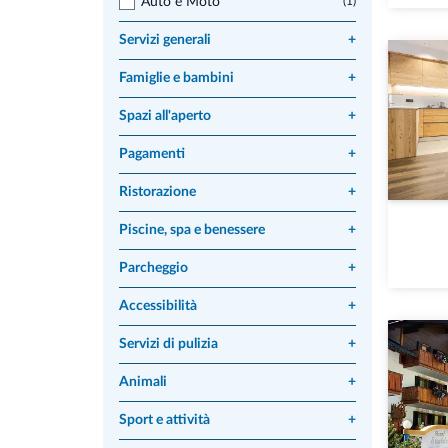
Auto e Moto
(1)
Servizi generali
+
Famiglie e bambini
+
Spazi all'aperto
+
Pagamenti
+
Ristorazione
+
Piscine, spa e benessere
+
Parcheggio
+
Accessibilità
+
Servizi di pulizia
+
Animali
+
Sport e attività
+