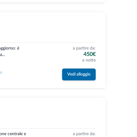
oggiorno: è
a partire da:
450€
...
a notte
la
Vedi alloggio
ione centrale e
a partire da: