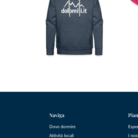
Naviga
Pian
Dove dormire
Espe
Attività locali
I nos