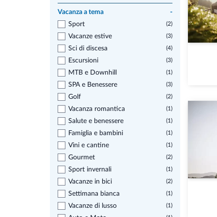
Vacanza a tema
-
Sport
(2)
Vacanze estive
(3)
Sci di discesa
(4)
Escursioni
(3)
MTB e Downhill
(1)
SPA e Benessere
(3)
Golf
(2)
Vacanza romantica
(1)
Salute e benessere
(1)
Famiglia e bambini
(1)
Vini e cantine
(1)
Gourmet
(2)
Sport invernali
(1)
Vacanze in bici
(2)
Settimana bianca
(1)
Vacanze di lusso
(1)