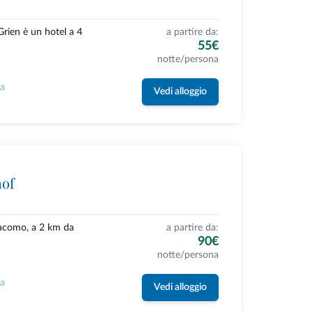
rien è un hotel a 4
a partire da:
55€
notte/persona
la
Vedi alloggio
hof
Giacomo, a 2 km da
a partire da:
90€
notte/persona
la
Vedi alloggio