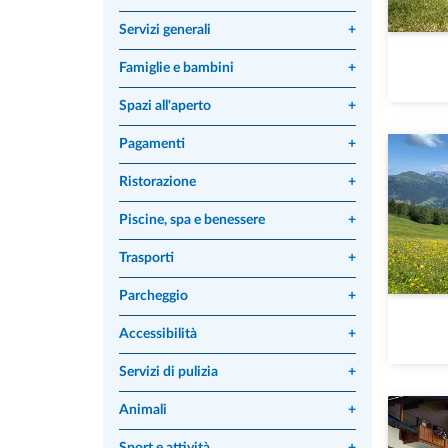
Servizi generali
+
Famiglie e bambini
+
Spazi all'aperto
+
Pagamenti
+
Ristorazione
+
Piscine, spa e benessere
+
Trasporti
+
Parcheggio
+
Accessibilità
+
Servizi di pulizia
+
Animali
+