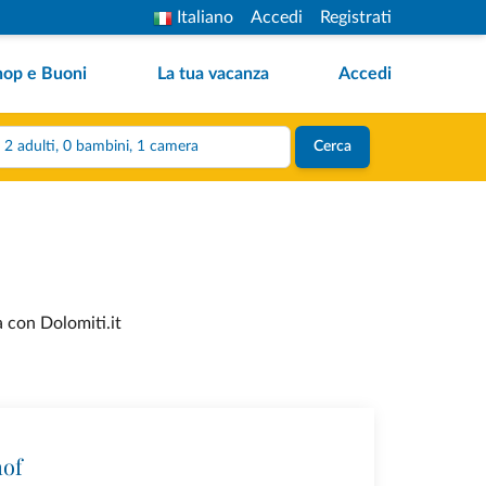
Italiano
Accedi
Registrati
hop e Buoni
La tua vacanza
Accedi
2 adulti, 0 bambini, 1 camera
Cerca
a con Dolomiti.it
hof