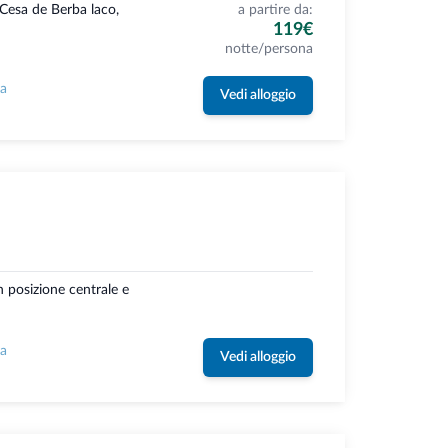
 Cesa de Berba laco,
a partire da:
119€
notte/persona
la
Vedi alloggio
n posizione centrale e
la
Vedi alloggio