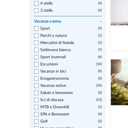
4 stelle
(4)
3 stelle
(3)
Vacanza a tema
-
Sport
(9)
Parchi e natura
(1)
Mercatini di Natale
(1)
Settimana bianca
(7)
Sport invernali
(6)
Escursioni
(10)
Vacanze in bici
(9)
Enogastronomia
(3)
Vacanze estive
(10)
Salute e benessere
(2)
Sci di discesa
(13)
MTB e Downhill
(1)
SPA e Benessere
(4)
Golf
(2)