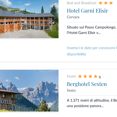
Bed and Breakfast
Hotel Garni Elisir
Corvara
Situato sul Passo Campolongo, n
l’Hotel Garni Elisir v...
Inserisci le date per conoscere 
disponibilità
s
Hotel
Berghotel Sexten
Sesto
A 1.371 metri di altitudine, il 
una posizione panora...