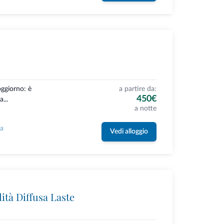
oggiorno: è
a partire da:
450€
...
a notte
la
Vedi alloggio
ità Diffusa Laste