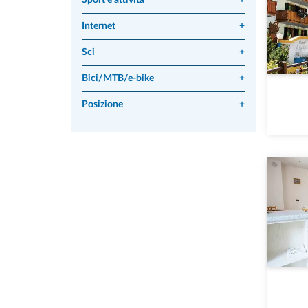
Sport e attività
+
Internet
+
Sci
+
Bici/MTB/e-bike
+
Posizione
+