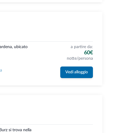
Gardena, ubicato
a partire da:
60€
notte/persona
la
Vedi alloggio
Burz si trova nella