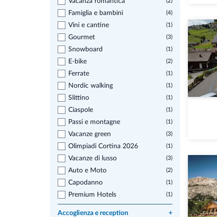
Vacanza romantica
(2)
Famiglia e bambini
(4)
Vini e cantine
(1)
Gourmet
(3)
Snowboard
(1)
E-bike
(2)
Ferrate
(1)
Nordic walking
(1)
Slittino
(1)
Ciaspole
(1)
Passi e montagne
(1)
Vacanze green
(3)
Olimpiadi Cortina 2026
(1)
Vacanze di lusso
(3)
Auto e Moto
(2)
Capodanno
(1)
Premium Hotels
(1)
Accoglienza e reception
+