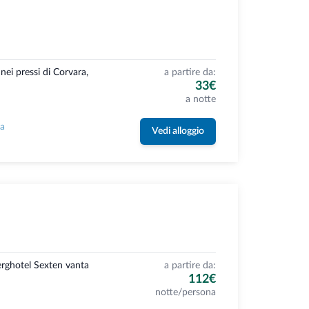
ei pressi di Corvara,
a partire da:
33€
a notte
la
Vedi alloggio
Berghotel Sexten vanta
a partire da:
112€
notte/persona