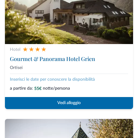
Hotel
Gourmet & Panorama Hotel Grien
Ortisei
Inserisci le date per conoscere la disponibilità
a partire da:
notte/persona
55€
Vedi alloggio