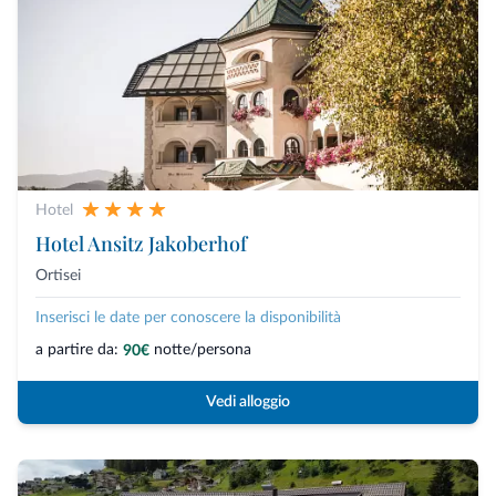
Hotel
Hotel Ansitz Jakoberhof
Ortisei
Inserisci le date per conoscere la disponibilità
a partire da:
notte/persona
90€
Vedi alloggio