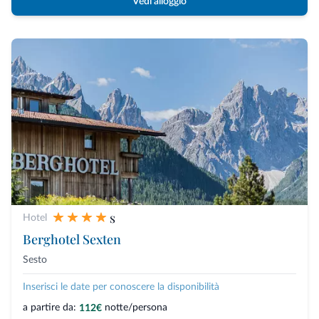
Vedi alloggio
s
Hotel
Berghotel Sexten
Sesto
Inserisci le date per conoscere la disponibilità
a partire da:
notte/persona
112€