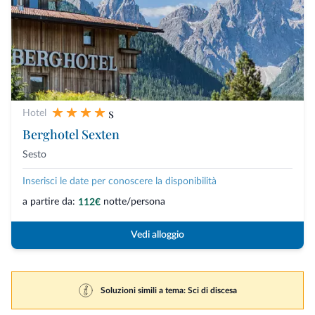
s
Hotel
Berghotel Sexten
Sesto
Inserisci le date per conoscere la disponibilità
a partire da:
notte/persona
112€
Vedi alloggio
Soluzioni simili a tema: Sci di discesa