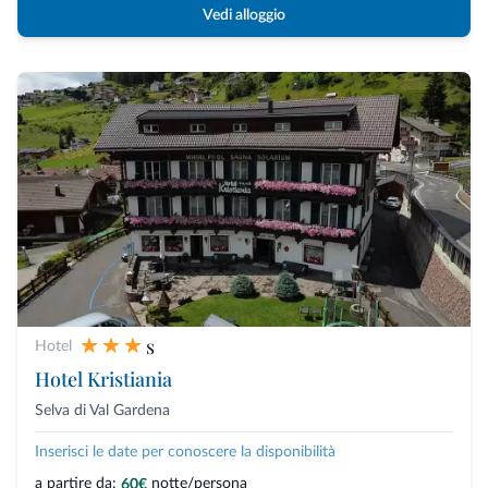
Vedi alloggio
s
Hotel
Hotel Kristiania
Selva di Val Gardena
Inserisci le date per conoscere la disponibilità
a partire da:
notte/persona
60€