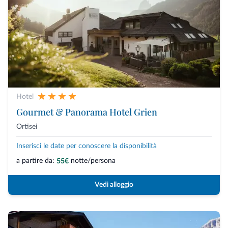
Hotel
Gourmet & Panorama Hotel Grien
Ortisei
Inserisci le date per conoscere la disponibilità
a partire da:
notte/persona
55€
Vedi alloggio