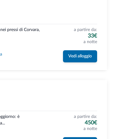
ei pressi di Corvara,
a partire da:
33€
a notte
la
Vedi alloggio
oggiorno: è
a partire da:
450€
...
a notte