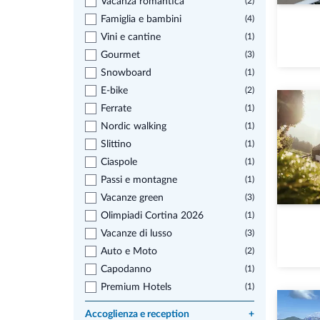
Vacanza romantica
(2)
Famiglia e bambini
(4)
Vini e cantine
(1)
Gourmet
(3)
Snowboard
(1)
E-bike
(2)
Ferrate
(1)
Nordic walking
(1)
Slittino
(1)
Ciaspole
(1)
Passi e montagne
(1)
Vacanze green
(3)
Olimpiadi Cortina 2026
(1)
Vacanze di lusso
(3)
Auto e Moto
(2)
Capodanno
(1)
Premium Hotels
(1)
Accoglienza e reception
+