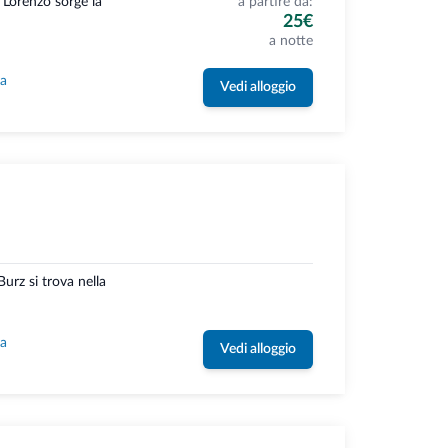
 Lorenzo sorge la
a partire da:
25€
a notte
la
Vedi alloggio
Burz si trova nella
la
Vedi alloggio