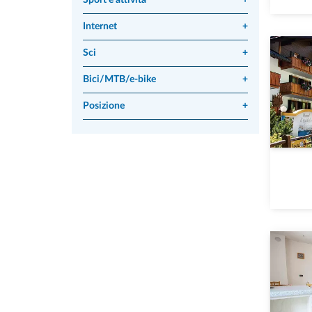
Sport e attività
+
Internet
+
Sci
+
Bici/MTB/e-bike
+
Posizione
+