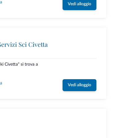
la
Vedi alloggio
ervizi Sci Civetta
ki Civetta" si trova a
la
Vedi alloggio