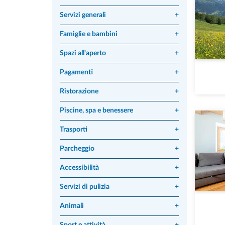
Servizi generali
+
Famiglie e bambini
+
Spazi all'aperto
+
Pagamenti
+
Ristorazione
+
Piscine, spa e benessere
+
Trasporti
+
Parcheggio
+
Accessibilità
+
Servizi di pulizia
+
Animali
+