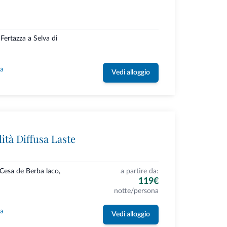
e Fertazza a Selva di
la
Vedi alloggio
ità Diffusa Laste
 Cesa de Berba laco,
a partire da:
119€
notte/persona
la
Vedi alloggio