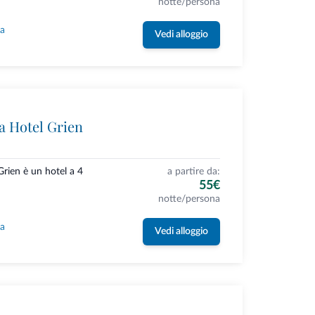
notte/persona
la
Vedi alloggio
 Hotel Grien
rien è un hotel a 4
a partire da:
55€
notte/persona
la
Vedi alloggio