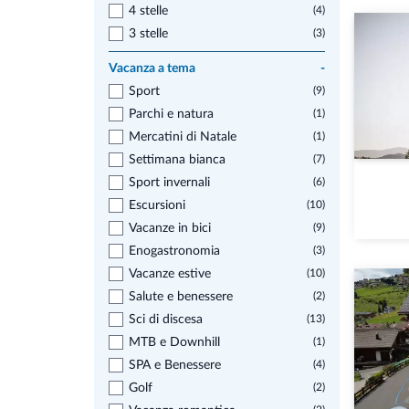
4 stelle
(4)
3 stelle
(3)
Vacanza a tema
-
Sport
(9)
Parchi e natura
(1)
Mercatini di Natale
(1)
Settimana bianca
(7)
Sport invernali
(6)
Escursioni
(10)
Vacanze in bici
(9)
Enogastronomia
(3)
Vacanze estive
(10)
Salute e benessere
(2)
Sci di discesa
(13)
MTB e Downhill
(1)
SPA e Benessere
(4)
Golf
(2)