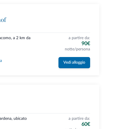
hof
Giacomo, a 2 km da
a partire da:
90€
notte/persona
la
Vedi alloggio
Gardena, ubicato
a partire da:
60€