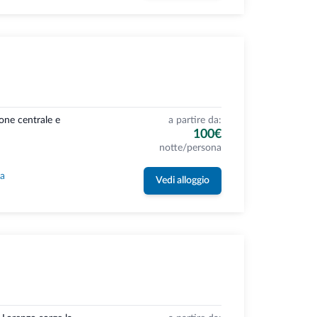
ione centrale e
a partire da:
100€
notte/persona
la
Vedi alloggio