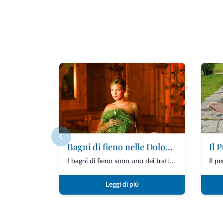
Bagni di fieno nelle Dolomiti: cosa sono, benefici e dove provarli negli hotel
Il 
I bagni di fieno sono uno dei trattamenti naturali più antichi e simbolici delle Dolo...
Leggi di più