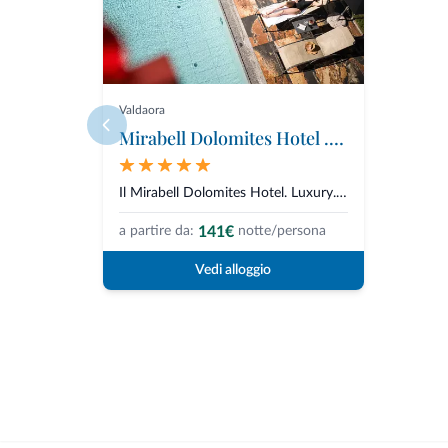
Valdaora
Mirabell Dolomites Hotel . Luxury . Ayurveda & Spa
Il Mirabell Dolomites Hotel. Luxury. Ayurveda & Spa è un accogliente ho...
141€
a partire da:
notte/persona
Vedi alloggio