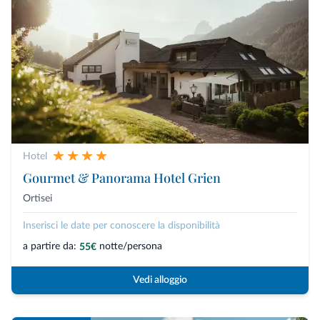
Hotel
Gourmet & Panorama Hotel Grien
Ortisei
Inserisci le date per conoscere la disponibilità
a partire da:
notte/persona
55€
Vedi alloggio