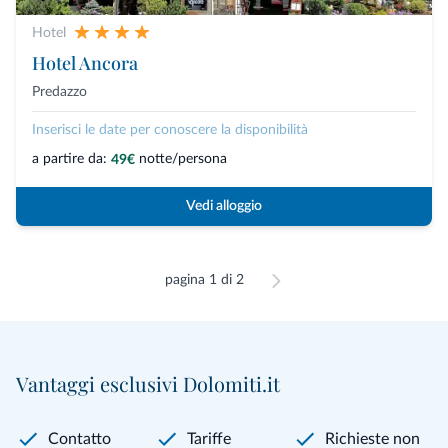
Hotel
Hotel Ancora
Predazzo
Inserisci le date per conoscere la disponibilità
a partire da:
notte/persona
49€
Vedi alloggio
pagina 1 di 2
Vantaggi esclusivi Dolomiti.it
Contatto
Tariffe
Richieste non