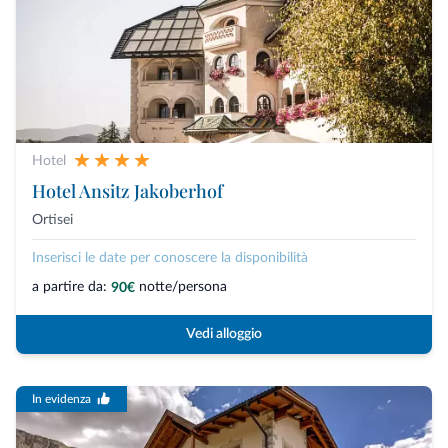
Hotel
Hotel Ansitz Jakoberhof
Ortisei
Inserisci le date per conoscere la disponibilità
a partire da:
notte/persona
90€
Vedi alloggio
In evidenza