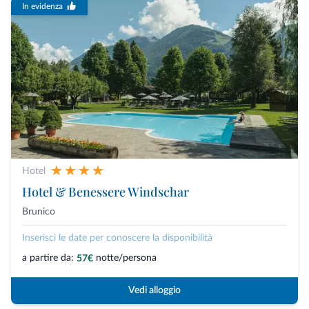
In evidenza
Hotel
Hotel & Benessere Windschar
Brunico
Inserisci le date per conoscere la disponibilità
a partire da:
notte/persona
57€
Vedi alloggio