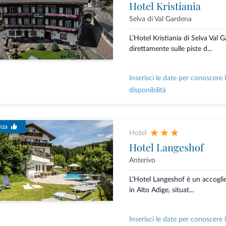
Hotel Kristiania
Selva di Val Gardena
L’Hotel Kristiania di Selva Val 
direttamente sulle piste d...
Inserisci le date per conoscere 
disponibilità
nza
Hotel
Hotel Langeshof
Anterivo
L’Hotel Langeshof è un accoglie
in Alto Adige, situat...
Inserisci le date per conoscere 