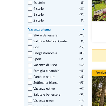
4s stelle
(9)
4 stelle
(21)
3 stelle
(33)
2 stelle
(1)
Vacanza a tema
-
SPA e Benessere
(23)
Salute e Medical Center
(1)
Golf
(12)
Enogastronomia
(38)
Sport
(46)
Vacanze di lusso
(10)
Famiglia e bambini
(45)
Premiu
Parchi e natura
(35)
Settimana bianca
(55)
Vacanze estive
(61)
Salute e benessere
(59)
Vacanze green
(14)