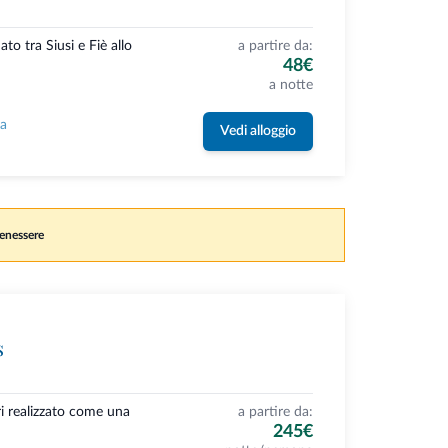
ato tra Siusi e Fiè allo
a partire da:
48€
a notte
la
Vedi alloggio
benessere
s
ri realizzato come una
a partire da:
245€