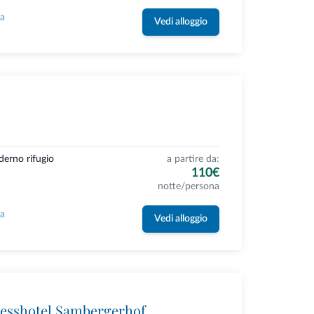
la
Vedi alloggio
derno rifugio
a partire da:
110€
notte/persona
la
Vedi alloggio
esshotel Sambergerhof