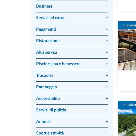
Business
+
Servizi ed extra
+
In evide
Pagamenti
+
Ristorazione
+
Altri servizi
+
Piscine, spa e benessere
+
Trasporti
+
Parcheggio
+
Accessibilità
+
In evide
Servizi di pulizia
+
Animali
+
Sport e attività
+