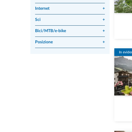
Internet
+
Sci
+
Bici/MTB/e-bike
+
Posizione
+
In evide