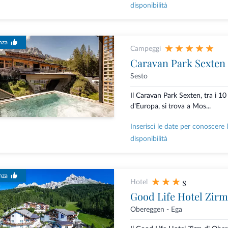
disponibilità
nza
Campeggi
Caravan Park Sexten
Sesto
Il Caravan Park Sexten, tra i 10
d'Europa, si trova a Mos...
Inserisci le date per conoscere 
disponibilità
nza
s
Hotel
Good Life Hotel Zirm
Obereggen - Ega