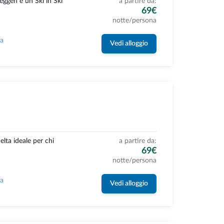
eggen è un Ski in Ski
a partire da:
69€
notte/persona
la
Vedi alloggio
celta ideale per chi
a partire da:
69€
notte/persona
la
Vedi alloggio