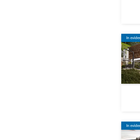
In evide
In evide