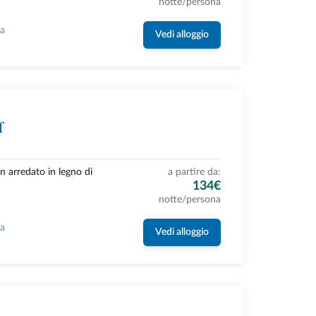
notte/persona
la
Vedi alloggio
f
n arredato in legno di
a partire da:
134€
notte/persona
la
Vedi alloggio