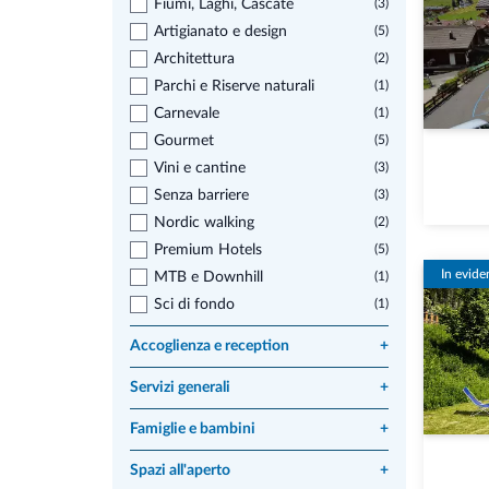
Fiumi, Laghi, Cascate
(3)
Artigianato e design
(5)
Architettura
(2)
Parchi e Riserve naturali
(1)
Carnevale
(1)
Gourmet
(5)
Vini e cantine
(3)
Senza barriere
(3)
Nordic walking
(2)
Premium Hotels
(5)
In evide
MTB e Downhill
(1)
Sci di fondo
(1)
Accoglienza e reception
+
Servizi generali
+
Famiglie e bambini
+
Spazi all'aperto
+