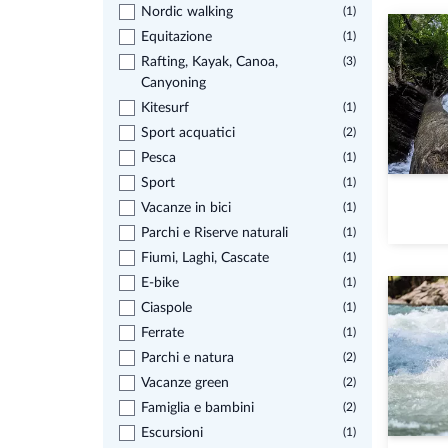
Nordic walking
(1)
Equitazione
(1)
Rafting, Kayak, Canoa,
(3)
Canyoning
Kitesurf
(1)
Sport acquatici
(2)
Pesca
(1)
Sport
(1)
Vacanze in bici
(1)
Parchi e Riserve naturali
(1)
Fiumi, Laghi, Cascate
(1)
E-bike
(1)
Ciaspole
(1)
Ferrate
(1)
Parchi e natura
(2)
Vacanze green
(2)
Famiglia e bambini
(2)
Escursioni
(1)