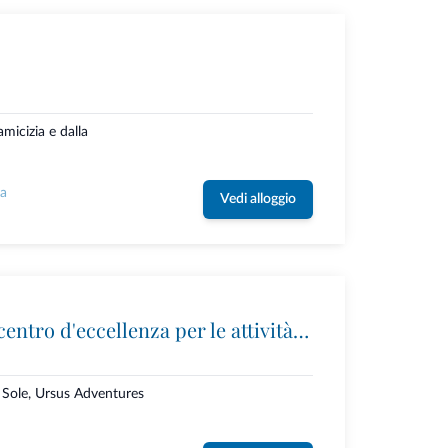
micizia e dalla
la
Vedi alloggio
Ursus Adventures: il centro d'eccellenza per le attività outdoor premium in Trentino
i Sole, Ursus Adventures