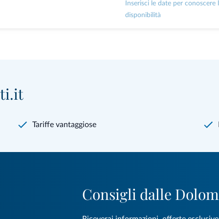
Inserisci le date per conoscere 
disponibilità
i.it
Tariffe vantaggiose
Consigli dalle Dolom