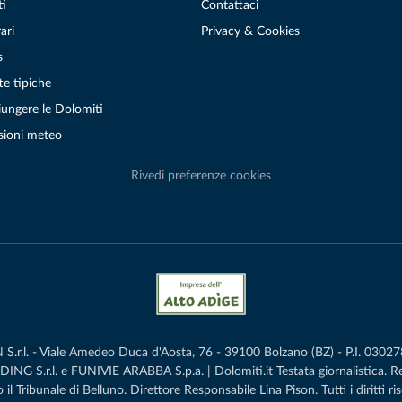
ti
Contattaci
ari
Privacy & Cookies
s
te tipiche
ungere le Dolomiti
sioni meteo
Rivedi preferenze cookies
r.l. - Viale Amedeo Duca d'Aosta, 76 - 39100 Bolzano (BZ) - P.I. 0302786
G S.r.l. e FUNIVIE ARABBA S.p.a. | Dolomiti.it Testata giornalistica. 
 il Tribunale di Belluno.­ Direttore Responsabile Lina Pison. Tutti i diritti ris