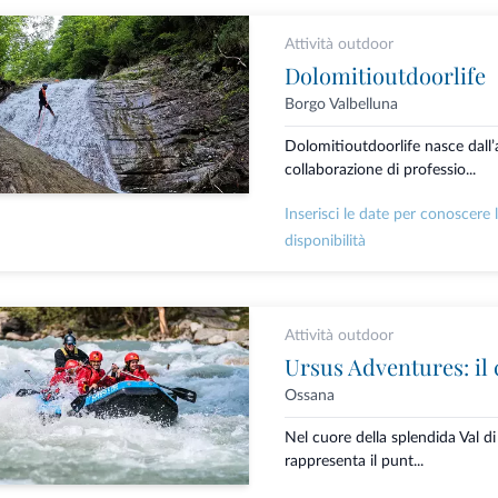
Attività outdoor
Dolomitioutdoorlife
Borgo Valbelluna
Dolomitioutdoorlife nasce dall’a
collaborazione di professio...
Inserisci le date per conoscere 
disponibilità
Attività outdoor
Ossana
Nel cuore della splendida Val d
rappresenta il punt...