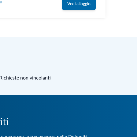
la
Vedi alloggio
Richieste non vincolanti
iti