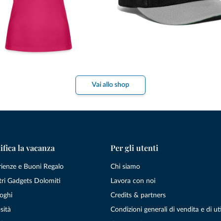
Vai allo shop
ifica la vacanza
Per gli utenti
rienze e Buoni Regalo
Chi siamo
tri Gadgets Dolomiti
Lavora con noi
oghi
Credits & partners
sità
Condizioni generali di vendita e di uti