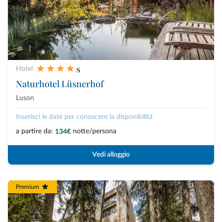
s
Hotel
Naturhotel Lüsnerhof
Luson
Inserisci le date per conoscere la disponibilità
a partire da:
notte/persona
134€
Vedi alloggio
Premium