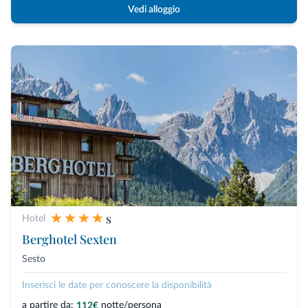
Vedi alloggio
s
Hotel
Berghotel Sexten
Sesto
Inserisci le date per conoscere la disponibilità
a partire da:
notte/persona
112€