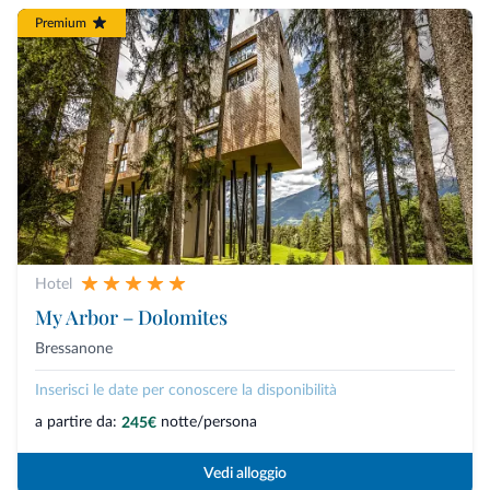
Premium
Hotel
My Arbor – Dolomites
Bressanone
Inserisci le date per conoscere la disponibilità
a partire da:
notte/persona
245€
Vedi alloggio