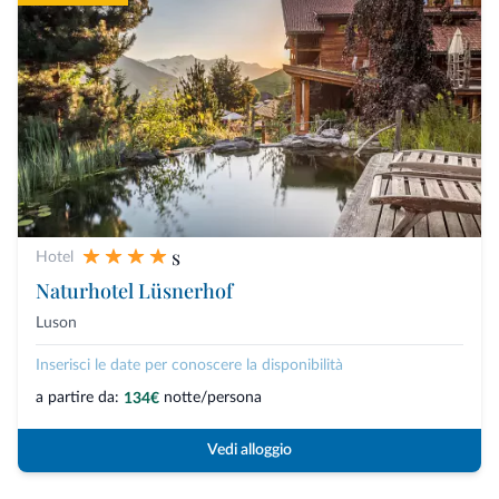
s
Hotel
Naturhotel Lüsnerhof
Luson
Inserisci le date per conoscere la disponibilità
a partire da:
notte/persona
134€
Vedi alloggio