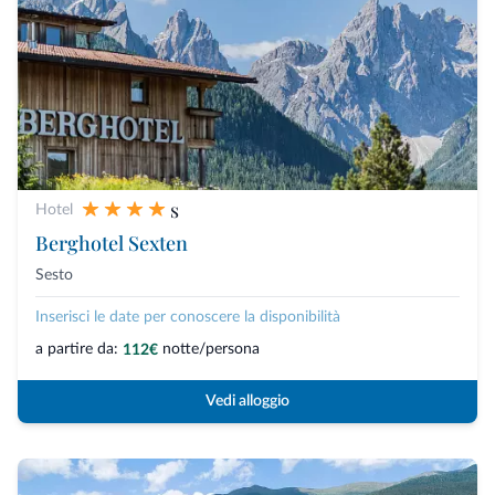
s
Hotel
Berghotel Sexten
Sesto
Inserisci le date per conoscere la disponibilità
a partire da:
notte/persona
112€
Vedi alloggio