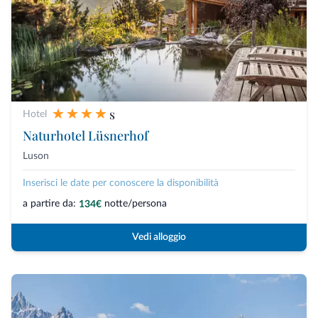
s
Hotel
Naturhotel Lüsnerhof
Luson
Inserisci le date per conoscere la disponibilità
a partire da:
notte/persona
134€
Vedi alloggio