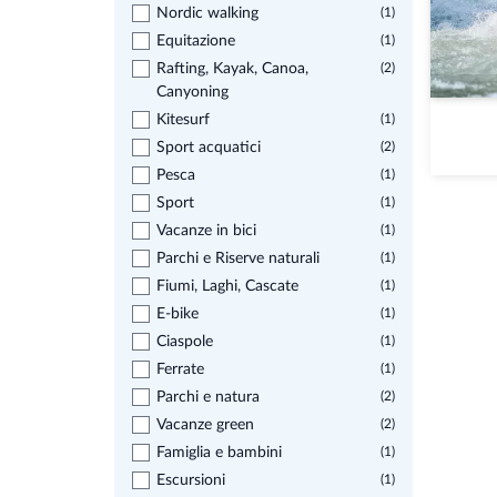
Nordic walking
(1)
Equitazione
(1)
Rafting, Kayak, Canoa,
(2)
Canyoning
Kitesurf
(1)
Sport acquatici
(2)
Pesca
(1)
Sport
(1)
Vacanze in bici
(1)
Parchi e Riserve naturali
(1)
Fiumi, Laghi, Cascate
(1)
E-bike
(1)
Ciaspole
(1)
Ferrate
(1)
Parchi e natura
(2)
Vacanze green
(2)
Famiglia e bambini
(1)
Escursioni
(1)