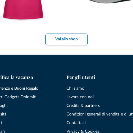
Vai allo shop
ifica la vacanza
Per gli utenti
rienze e Buoni Regalo
Chi siamo
tri Gadgets Dolomiti
Lavora con noi
oghi
Credits & partners
sità
Condizioni generali di vendita e di uti
ti
Contattaci
ari
Privacy & Cookies