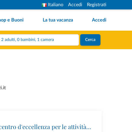
Italiano
Accedi
Registrati
hop e Buoni
La tua vacanza
Accedi
2 adulti, 0 bambini, 1 camera
Cerca
.it
Ursus Adventures: il centro d'eccellenza per le attività outdoor premium in Trentino