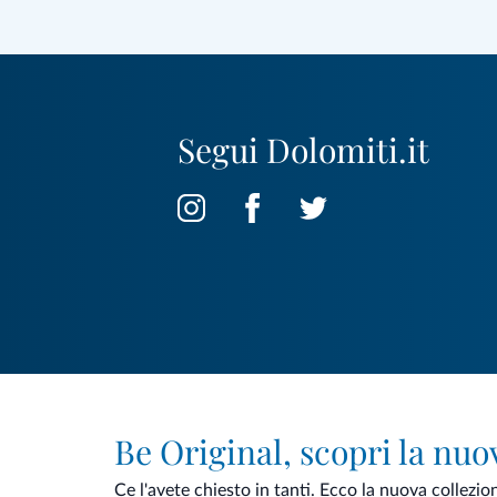
Segui Dolomiti.it
Be Original, scopri la nuo
Ce l'avete chiesto in tanti. Ecco la nuova collezio