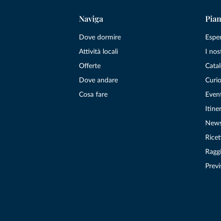
Naviga
Pian
Dove dormire
Espe
Attività locali
I nos
Offerte
Catal
Dove andare
Curio
Cosa fare
Even
Itiner
New
Ricet
Raggi
Previ