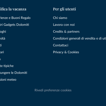
ifica la vacanza
Per gli utenti
rienze e Buoni Regalo
Chi siamo
tri Gadgets Dolomiti
Lavora con noi
oghi
Credits & partners
sità
Condizioni generali di vendita e di uti
ti
Contattaci
ari
Privacy & Cookies
s
te tipiche
ungere le Dolomiti
sioni meteo
Rivedi preferenze cookies