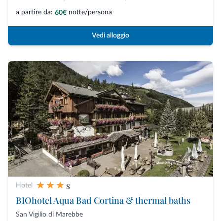
a partire da:
notte/persona
60€
Vedi alloggio
s
Hotel
BIOhotel Aqua Bad Cortina & thermal baths
San Vigilio di Marebbe