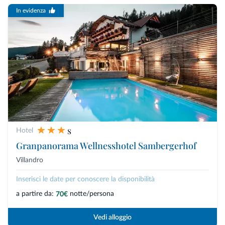
In evidenza
s
Hotel
Granpanorama Wellnesshotel Sambergerhof
Villandro
Inserisci le date per conoscere la disponibilità
a partire da:
notte/persona
70€
Vedi alloggio