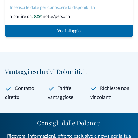
Inserisci le date per conoscere la disponibilità
a partire da:
notte/persona
80€
Vedi alloggio
Vantaggi esclusivi Dolomiti.it
Contatto
Tariffe
Richieste non
diretto
vantaggiose
vincolanti
Consigli dalle Dolomiti
Riceverai informazioni, offerte esclusive e news per la tua