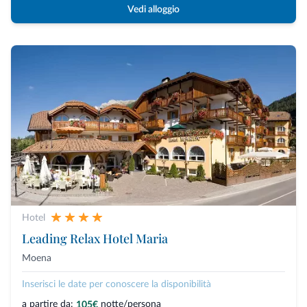
Vedi alloggio
Hotel
Leading Relax Hotel Maria
Moena
Inserisci le date per conoscere la disponibilità
a partire da:
notte/persona
105€