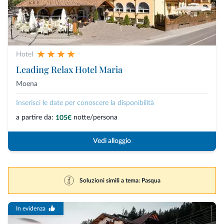
Hotel
Leading Relax Hotel Maria
Moena
Inserisci le date per conoscere la disponibilità
a partire da:
notte/persona
105€
Vedi alloggio
Soluzioni simili a tema: Pasqua
In evidenza