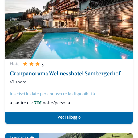
s
Hotel
Granpanorama Wellnesshotel Sambergerhof
Villandro
Inserisci le date per conoscere la disponibilità
a partire da:
notte/persona
70€
Vedi alloggio
In evidenza