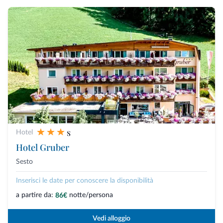
s
Hotel
Hotel Gruber
Sesto
Inserisci le date per conoscere la disponibilità
a partire da:
notte/persona
86€
Vedi alloggio