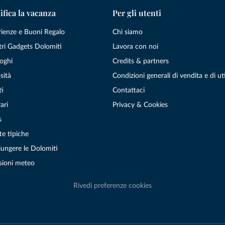
ifica la vacanza
Per gli utenti
rienze e Buoni Regalo
Chi siamo
tri Gadgets Dolomiti
Lavora con noi
oghi
Credits & partners
sità
Condizioni generali di vendita e di uti
ti
Contattaci
ari
Privacy & Cookies
s
te tipiche
ungere le Dolomiti
sioni meteo
Rivedi preferenze cookies