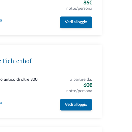
86€
notte/persona
la
Vedi alloggio
e Fichtenhof
so antico di oltre 300
a partire da:
60€
notte/persona
la
Vedi alloggio