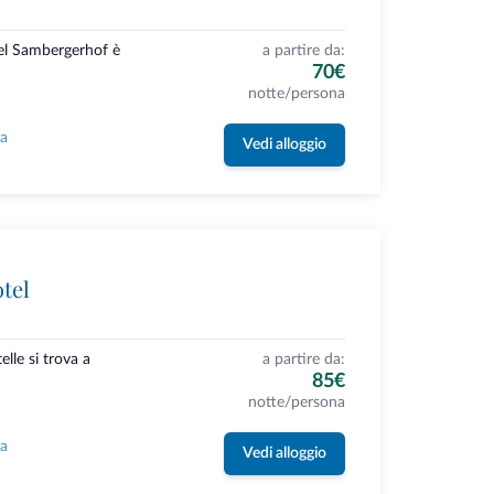
el Sambergerhof è
a partire da:
70€
notte/persona
la
Vedi alloggio
tel
elle si trova a
a partire da:
85€
notte/persona
la
Vedi alloggio