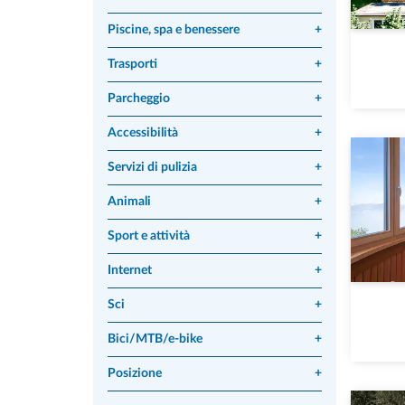
Piscine, spa e benessere
+
Trasporti
+
Parcheggio
+
Accessibilità
+
Servizi di pulizia
+
Animali
+
Sport e attività
+
Internet
+
Sci
+
Bici/MTB/e-bike
+
Posizione
+