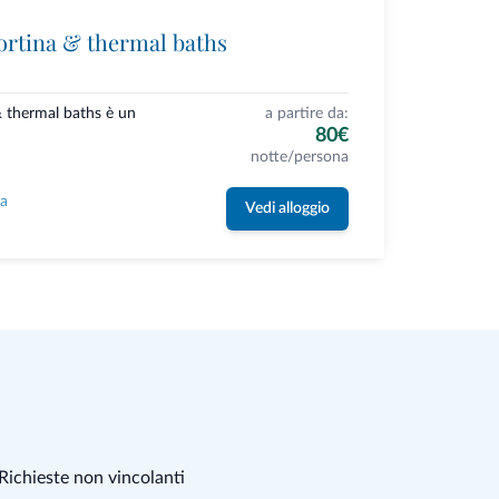
ortina & thermal baths
& thermal baths è un
a partire da:
80€
notte/persona
la
Vedi alloggio
Richieste non vincolanti