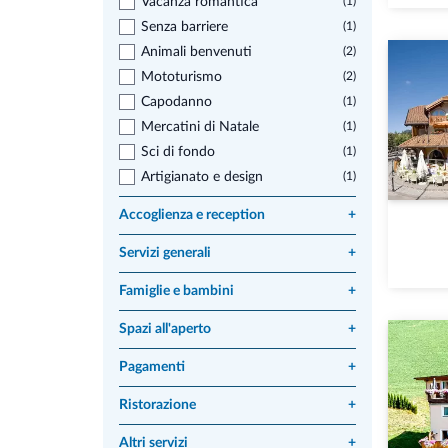
Vacanza romantica
(1)
Senza barriere
(1)
Animali benvenuti
(2)
Mototurismo
(2)
Capodanno
(1)
Mercatini di Natale
(1)
Sci di fondo
(1)
Artigianato e design
(1)
Accoglienza e reception
+
Servizi generali
+
Famiglie e bambini
+
Spazi all'aperto
+
Pagamenti
+
Ristorazione
+
Altri servizi
+