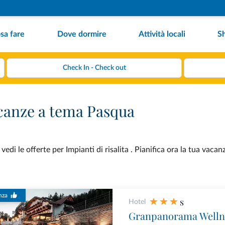
sa fare
Dove dormire
Attività locali
S
vacanze a tema Pasqua
i le offerte per Impianti di risalita . Pianifica ora la tua vacan
nza
s
Hotel
Granpanorama Welln