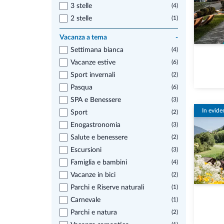
3 stelle
(4)
2 stelle
(1)
Vacanza a tema
-
Settimana bianca
(4)
Vacanze estive
(6)
Sport invernali
(2)
Pasqua
(6)
SPA e Benessere
(3)
In evide
Sport
(2)
Enogastronomia
(3)
Salute e benessere
(2)
Escursioni
(3)
Famiglia e bambini
(4)
Vacanze in bici
(2)
Parchi e Riserve naturali
(1)
Carnevale
(1)
Parchi e natura
(2)