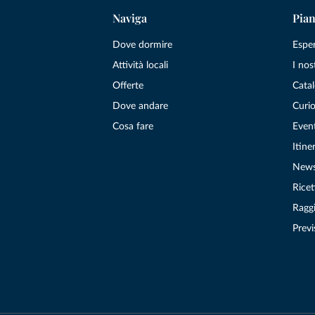
Naviga
Pian
Dove dormire
Espe
Attività locali
I nos
Offerte
Catal
Dove andare
Curio
Cosa fare
Even
Itiner
New
Ricet
Raggi
Previ