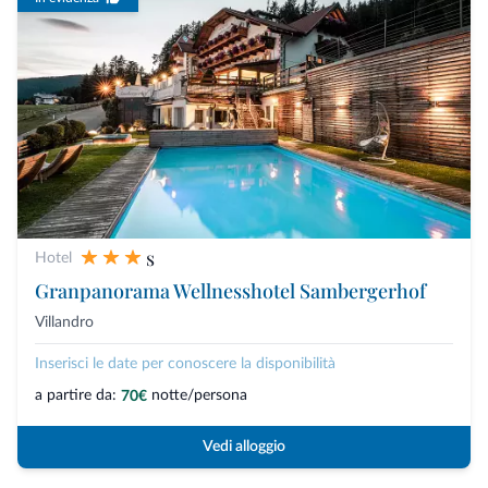
s
Hotel
Granpanorama Wellnesshotel Sambergerhof
Villandro
Inserisci le date per conoscere la disponibilità
a partire da:
notte/persona
70€
Vedi alloggio