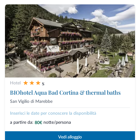
s
Hotel
BIOhotel Aqua Bad Cortina & thermal baths
San Vigilio di Marebbe
Inserisci le date per conoscere la disponibilità
a partire da:
notte/persona
80€
Vedi alloggio