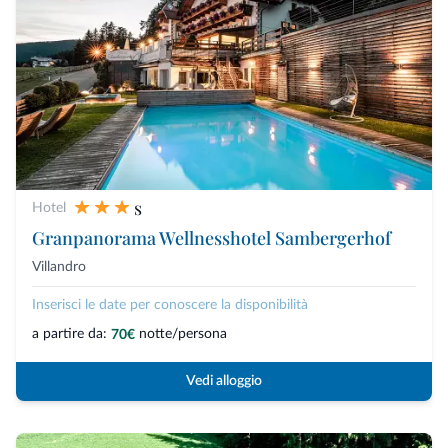
s
Hotel
Granpanorama Wellnesshotel Sambergerhof
Villandro
Inserisci le date per conoscere la disponibilità
a partire da:
notte/persona
70€
Vedi alloggio