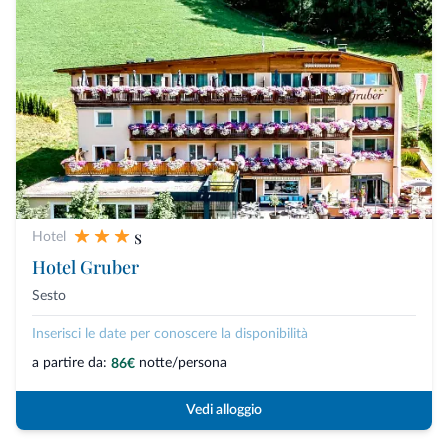
s
Hotel
Hotel Gruber
Sesto
Inserisci le date per conoscere la disponibilità
a partire da:
notte/persona
86€
Vedi alloggio