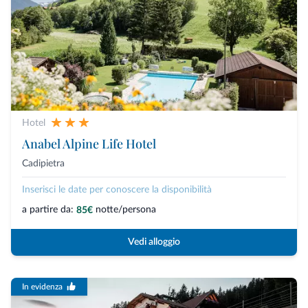
Hotel
Anabel Alpine Life Hotel
Cadipietra
Inserisci le date per conoscere la disponibilità
a partire da:
notte/persona
85€
Vedi alloggio
In evidenza