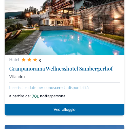
s
Hotel
Granpanorama Wellnesshotel Sambergerhof
Villandro
Inserisci le date per conoscere la disponibilità
a partire da:
notte/persona
70€
Vedi alloggio