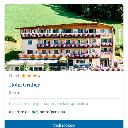
s
Hotel
Hotel Gruber
Sesto
Inserisci le date per conoscere la disponibilità
a partire da:
notte/persona
86€
Vedi alloggio