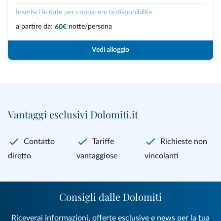
Inserisci le date per conoscere la disponibilità
a partire da:
notte/persona
60€
Vedi alloggio
Vantaggi esclusivi Dolomiti.it
Contatto
Tariffe
Richieste non
diretto
vantaggiose
vincolanti
Consigli dalle Dolomiti
Riceverai informazioni, offerte esclusive e news per la tua