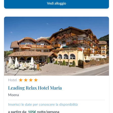
Vedi alloggio
Hotel
Leading Relax Hotel Maria
Moena
Inserisci le date per conoscere la disponibilità
a partire da:
notte/persona
105€