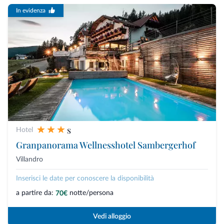
In evidenza
s
Hotel
Granpanorama Wellnesshotel Sambergerhof
Villandro
Inserisci le date per conoscere la disponibilità
a partire da:
notte/persona
70€
Vedi alloggio