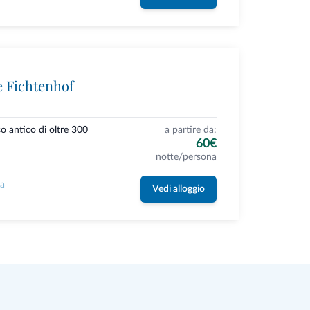
e Fichtenhof
so antico di oltre 300
a partire da:
60€
notte/persona
la
Vedi alloggio