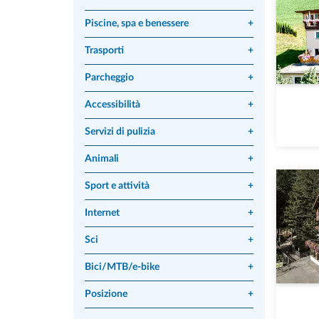
Piscine, spa e benessere
+
Trasporti
+
Parcheggio
+
Accessibilità
+
Servizi di pulizia
+
Animali
+
Sport e attività
+
Internet
+
Sci
+
Bici/MTB/e-bike
+
Posizione
+