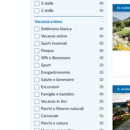
3 stelle
(4)
In evide
2 stelle
(1)
Vacanza a tema
-
Settimana bianca
(4)
Vacanze estive
(6)
Sport invernali
(2)
Pasqua
(6)
SPA e Benessere
(3)
Sport
(2)
Enogastronomia
(3)
Salute e benessere
(2)
Escursioni
(3)
In evide
Famiglia e bambini
(4)
Vacanze in bici
(2)
Parchi e Riserve naturali
(1)
Carnevale
(1)
Parchi e natura
(2)