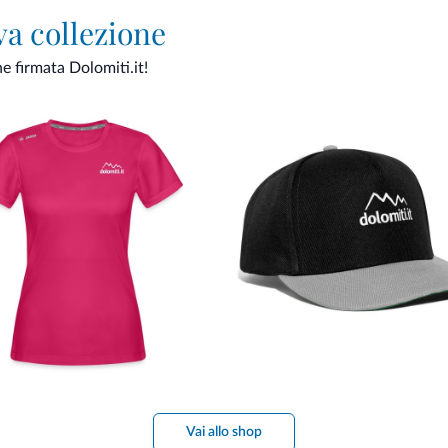
va collezione
ne firmata Dolomiti.it!
Vai allo shop