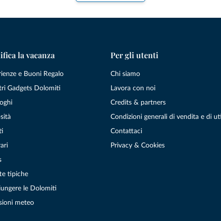
ifica la vacanza
Per gli utenti
rienze e Buoni Regalo
Chi siamo
tri Gadgets Dolomiti
Lavora con noi
oghi
Credits & partners
sità
Condizioni generali di vendita e di uti
ti
Contattaci
ari
Privacy & Cookies
s
te tipiche
ungere le Dolomiti
sioni meteo