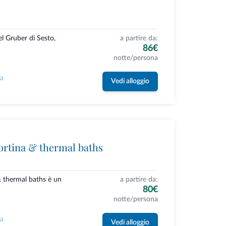
l Gruber di Sesto,
a partire da:
86€
notte/persona
la
Vedi alloggio
ortina & thermal baths
& thermal baths è un
a partire da:
80€
notte/persona
la
Vedi alloggio