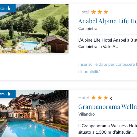
nza
Hotel
Anabel Alpine Life Ho
Cadipietra
L’Alpine Life Hotel Anabel a 3 st
Cadipietra in Valle A...
Inserisci le date per conoscere 
disponibilità
nza
s
Hotel
Granpanorama Welln
Villandro
Il Granpanorama Wellness Hot
situato a 1.500 m d’altitudin...