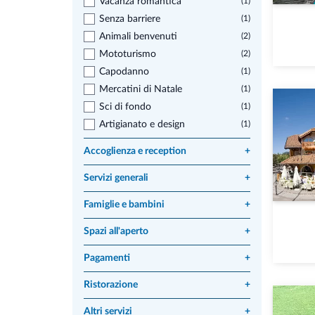
Vacanza romantica
(1)
Senza barriere
(1)
Animali benvenuti
(2)
Mototurismo
(2)
Capodanno
(1)
Mercatini di Natale
(1)
Sci di fondo
(1)
Artigianato e design
(1)
Accoglienza e reception
+
Servizi generali
+
Famiglie e bambini
+
Spazi all'aperto
+
Pagamenti
+
Ristorazione
+
Altri servizi
+