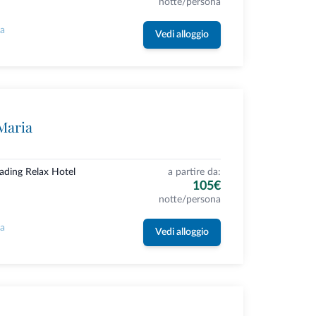
notte/persona
la
Vedi alloggio
Maria
eading Relax Hotel
a partire da:
105€
notte/persona
la
Vedi alloggio