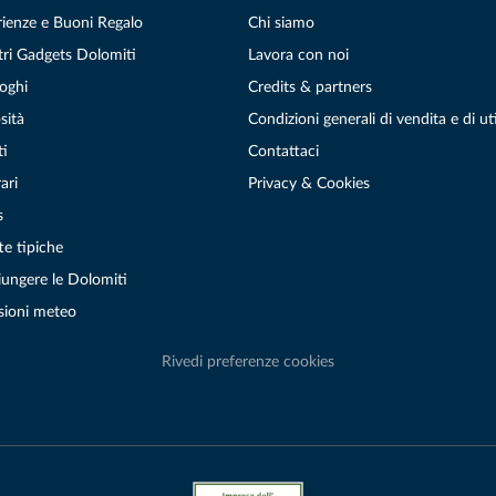
rienze e Buoni Regalo
Chi siamo
tri Gadgets Dolomiti
Lavora con noi
oghi
Credits & partners
sità
Condizioni generali di vendita e di uti
ti
Contattaci
ari
Privacy & Cookies
s
te tipiche
ungere le Dolomiti
sioni meteo
Rivedi preferenze cookies