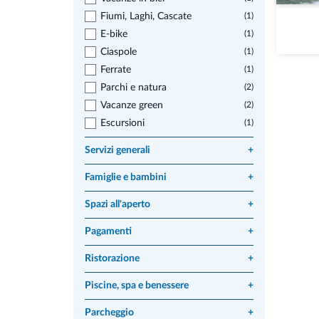
Fiumi, Laghi, Cascate
(1)
E-bike
(1)
Ciaspole
(1)
Ferrate
(1)
Parchi e natura
(2)
Vacanze green
(2)
Escursioni
(1)
Servizi generali
+
Famiglie e bambini
+
Spazi all'aperto
+
Pagamenti
+
Ristorazione
+
Piscine, spa e benessere
+
Parcheggio
+