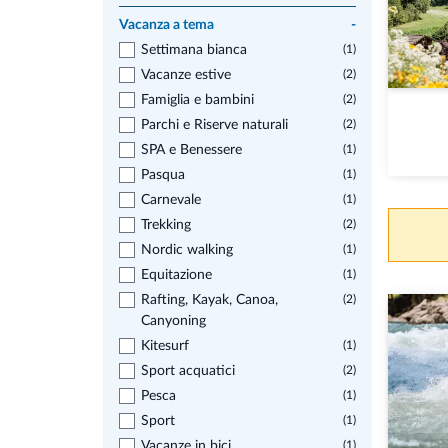
Vacanza a tema
-
Settimana bianca
(1)
Vacanze estive
(2)
Famiglia e bambini
(2)
Parchi e Riserve naturali
(2)
SPA e Benessere
(1)
Pasqua
(1)
Carnevale
(1)
Trekking
(2)
Nordic walking
(1)
Equitazione
(1)
Rafting, Kayak, Canoa,
(2)
Canyoning
Kitesurf
(1)
Sport acquatici
(2)
Pesca
(1)
Sport
(1)
Vacanze in bici
(1)