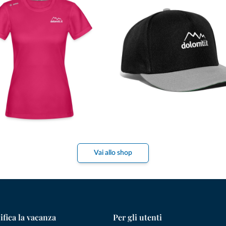
Vai allo shop
ifica la vacanza
Per gli utenti