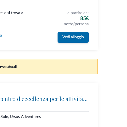
elle si trova a
a partire da:
85€
notte/persona
la
Vedi alloggio
rve naturali
Ursus Adventures: il centro d'eccellenza per le attività outdoor premium in Trentino
i Sole, Ursus Adventures