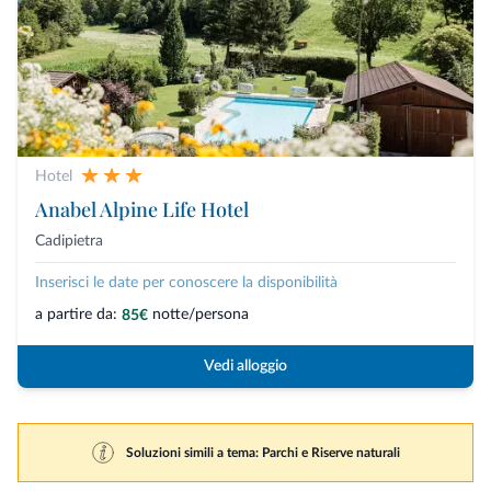
Hotel
Anabel Alpine Life Hotel
Cadipietra
Inserisci le date per conoscere la disponibilità
a partire da:
notte/persona
85€
Vedi alloggio
Soluzioni simili a tema: Parchi e Riserve naturali