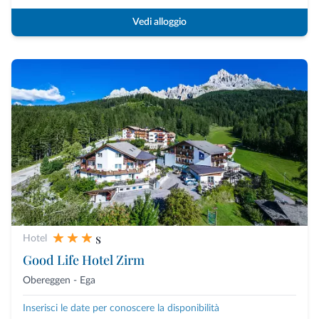
Vedi alloggio
s
Hotel
Good Life Hotel Zirm
Obereggen - Ega
Inserisci le date per conoscere la disponibilità