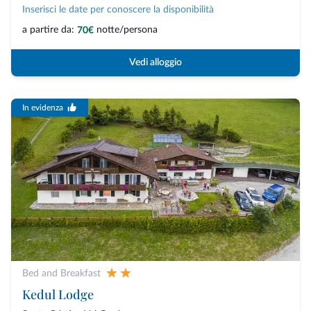
Inserisci le date per conoscere la disponibilità
a partire da:
notte/persona
70€
Vedi alloggio
In evidenza
Bed and Breakfast
Kedul Lodge