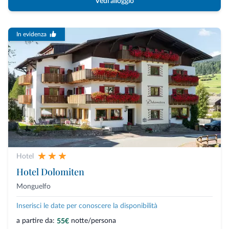
Vedi alloggio
In evidenza
Hotel
Hotel Dolomiten
Monguelfo
Inserisci le date per conoscere la disponibilità
a partire da:
notte/persona
55€