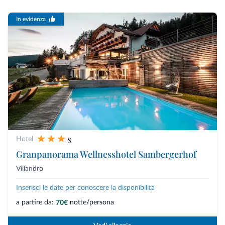
In evidenza
s
Hotel
Granpanorama Wellnesshotel Sambergerhof
Villandro
Inserisci le date per conoscere la disponibilità
a partire da:
notte/persona
70€