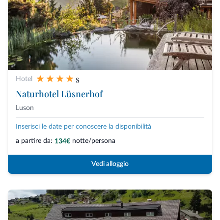
s
Hotel
Naturhotel Lüsnerhof
Luson
Inserisci le date per conoscere la disponibilità
a partire da:
notte/persona
134€
Vedi alloggio