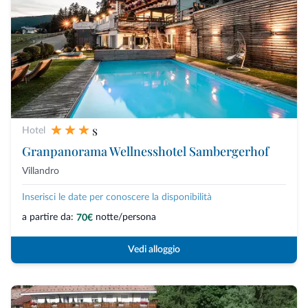
s
Hotel
Granpanorama Wellnesshotel Sambergerhof
Villandro
Inserisci le date per conoscere la disponibilità
a partire da:
notte/persona
70€
Vedi alloggio