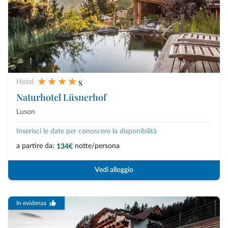
s
Hotel
Naturhotel Lüsnerhof
Luson
Inserisci le date per conoscere la disponibilità
a partire da:
notte/persona
134€
Vedi alloggio
In evidenza