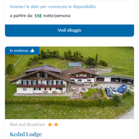
Inserisci le date per conoscere la disponibilità
a partire da:
notte/persona
55€
Vedi alloggio
In evidenza
Bed and Breakfast
Kedul Lodge