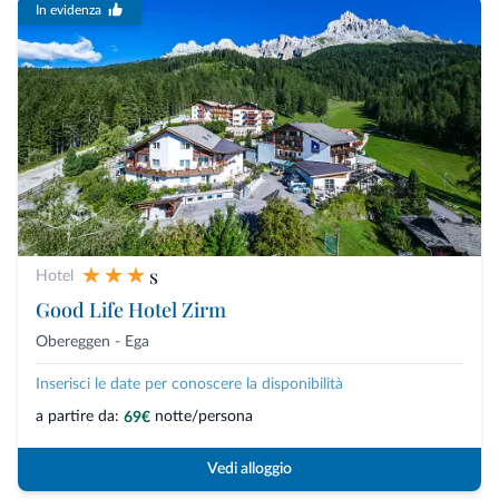
In evidenza
s
Hotel
Good Life Hotel Zirm
Obereggen - Ega
Inserisci le date per conoscere la disponibilità
a partire da:
notte/persona
69€
Vedi alloggio