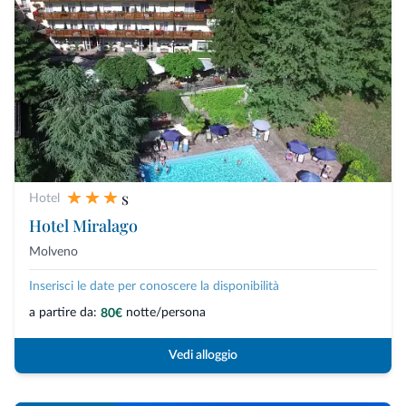
s
Hotel
Hotel Miralago
Molveno
Inserisci le date per conoscere la disponibilità
a partire da:
notte/persona
80€
Vedi alloggio