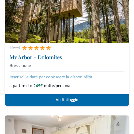
Hotel
My Arbor – Dolomites
Bressanone
Inserisci le date per conoscere la disponibilità
a partire da:
notte/persona
245€
Vedi alloggio