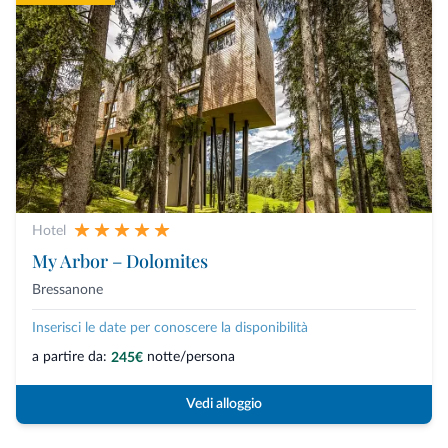
Hotel
My Arbor – Dolomites
Bressanone
Inserisci le date per conoscere la disponibilità
a partire da:
notte/persona
245€
Vedi alloggio