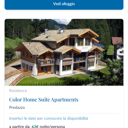
Vedi alloggio
Residence
Color Home Suite Apartments
Predazzo
Inserisci le date per conoscere la disponibilità
a partire da:
notte/persona
62€