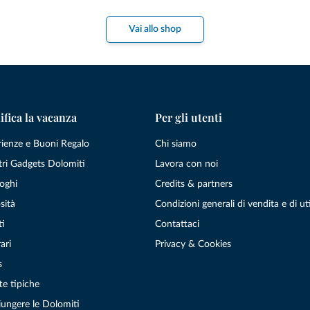
Vai allo shop
ifica la vacanza
Per gli utenti
rienze e Buoni Regalo
Chi siamo
tri Gadgets Dolomiti
Lavora con noi
oghi
Credits & partners
sità
Condizioni generali di vendita e di uti
ti
Contattaci
ari
Privacy & Cookies
s
te tipiche
ungere le Dolomiti