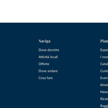
Naviga
Pian
Dove dormire
Espe
Attività locali
I nos
Offerte
Catal
Dove andare
Curio
Cosa fare
Even
Itiner
New
Ricet
Raggi