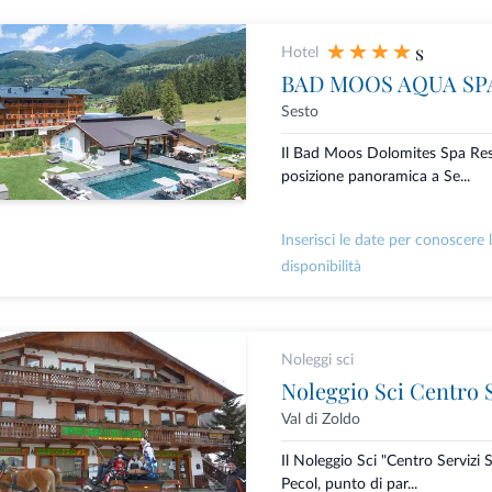
s
Hotel
BAD MOOS AQUA SP
Sesto
Il Bad Moos Dolomites Spa Reso
posizione panoramica a Se...
Inserisci le date per conoscere 
disponibilità
Noleggi sci
Noleggio Sci Centro S
Val di Zoldo
Il Noleggio Sci "Centro Servizi S
Pecol, punto di par...