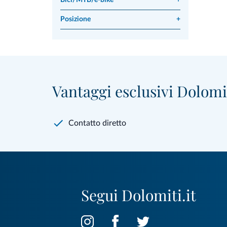
Bici/MTB/e-bike
+
Posizione
+
Vantaggi esclusivi Dolomit
Contatto diretto
Segui Dolomiti.it