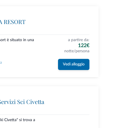
A RESORT
rt è situato in una
a partire da:
122€
notte/persona
la
Vedi alloggio
ervizi Sci Civetta
ki Civetta" si trova a