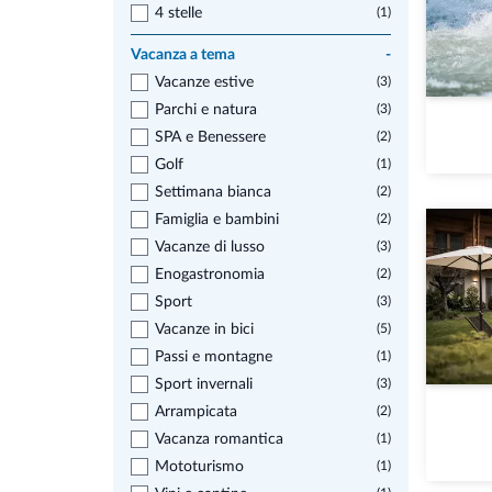
4 stelle
(1)
Vacanza a tema
-
Vacanze estive
(3)
Parchi e natura
(3)
SPA e Benessere
(2)
Golf
(1)
Settimana bianca
(2)
Famiglia e bambini
(2)
Vacanze di lusso
(3)
Enogastronomia
(2)
Sport
(3)
Vacanze in bici
(5)
Passi e montagne
(1)
Sport invernali
(3)
Arrampicata
(2)
Vacanza romantica
(1)
Mototurismo
(1)