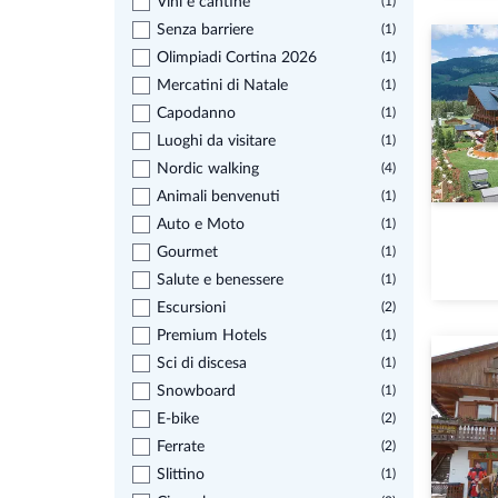
Vini e cantine
(1)
Senza barriere
(1)
Olimpiadi Cortina 2026
(1)
Mercatini di Natale
(1)
Capodanno
(1)
Luoghi da visitare
(1)
Nordic walking
(4)
Animali benvenuti
(1)
Auto e Moto
(1)
Gourmet
(1)
Salute e benessere
(1)
Escursioni
(2)
Premium Hotels
(1)
Sci di discesa
(1)
Snowboard
(1)
E-bike
(2)
Ferrate
(2)
Slittino
(1)