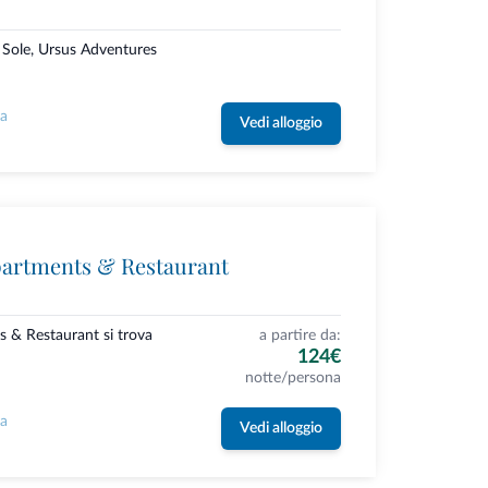
i Sole, Ursus Adventures
la
Vedi alloggio
partments & Restaurant
s & Restaurant si trova
a partire da:
124€
notte/persona
la
Vedi alloggio