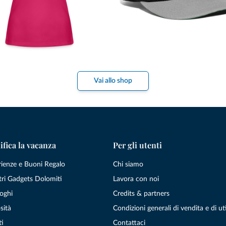
Vai allo shop
ifica la vacanza
Per gli utenti
rienze e Buoni Regalo
Chi siamo
tri Gadgets Dolomiti
Lavora con noi
oghi
Credits & partners
sità
Condizioni generali di vendita e di uti
ti
Contattaci