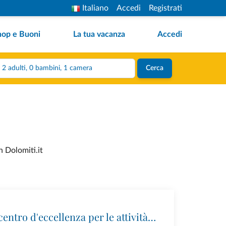
Italiano
Accedi
Registrati
hop e Buoni
La tua vacanza
Accedi
2 adulti, 0 bambini, 1 camera
Cerca
n Dolomiti.it
Ursus Adventures: il centro d'eccellenza per le attività outdoor premium in Trentino