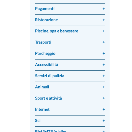
Pagamenti
+
Ristorazione
+
Piscine, spa e benessere
+
Trasporti
+
Parcheggio
+
Accessibilità
+
Servizi di pulizia
+
Animali
+
Sport e attività
+
Internet
+
Sci
+