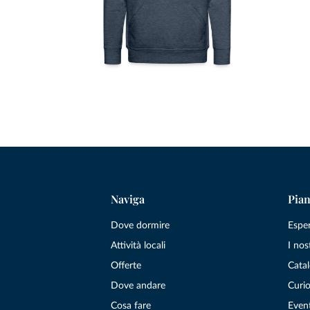
Naviga
Pian
Dove dormire
Espe
Attività locali
I nos
Offerte
Catal
Dove andare
Curio
Cosa fare
Even