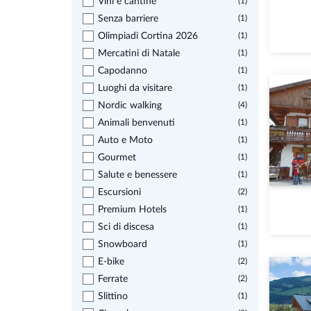
Vini e cantine
(1)
Senza barriere
(1)
Olimpiadi Cortina 2026
(1)
Mercatini di Natale
(1)
Capodanno
(1)
Luoghi da visitare
(1)
Nordic walking
(4)
Animali benvenuti
(1)
Auto e Moto
(1)
Gourmet
(1)
Salute e benessere
(1)
Escursioni
(2)
Premium Hotels
(1)
Sci di discesa
(1)
Snowboard
(1)
E-bike
(2)
Ferrate
(2)
Slittino
(1)