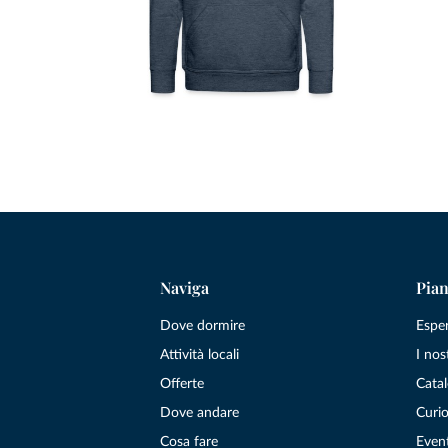
Naviga
Pian
Dove dormire
Espe
Attività locali
I nos
Offerte
Catal
Dove andare
Curio
Cosa fare
Even