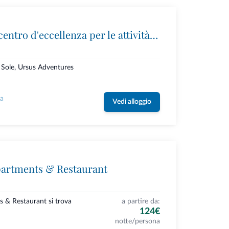
Ursus Adventures: il centro d'eccellenza per le attività outdoor premium in Trentino
i Sole, Ursus Adventures
la
Vedi alloggio
partments & Restaurant
s & Restaurant si trova
a partire da:
124€
notte/persona