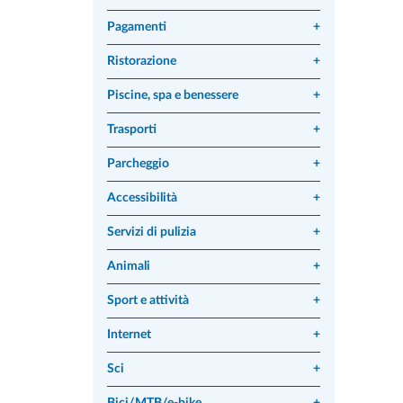
Pagamenti
+
Ristorazione
+
Piscine, spa e benessere
+
Trasporti
+
Parcheggio
+
Accessibilità
+
Servizi di pulizia
+
Animali
+
Sport e attività
+
Internet
+
Sci
+