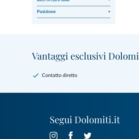
Bici/MTB/e-bike
+
Posizione
+
Vantaggi esclusivi Dolomit
Contatto diretto
Segui Dolomiti.it