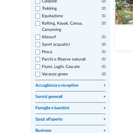
Ciaspole
(2)
Trekking
(2)
Equitazione
(1)
Rafting, Kayak, Canoa,
(2)
Canyoning
Kitesurf
(1)
Sport acquatici
(2)
Pesca
(1)
Parchi e Riserve naturali
(1)
Fiumi, Laghi, Cascate
(1)
Vacanze green
(2)
Accoglienza e reception
+
Servizi generali
+
Famiglie e bambini
+
Spazi all'aperto
+
Business
+