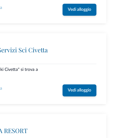
la
Vedi alloggio
ervizi Sci Civetta
ki Civetta" si trova a
la
Vedi alloggio
A RESORT