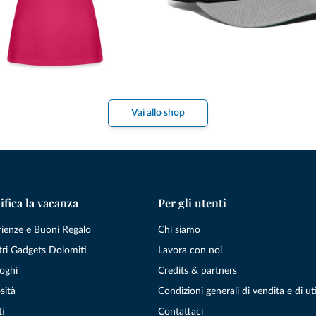
Vai allo shop
ifica la vacanza
Per gli utenti
rienze e Buoni Regalo
Chi siamo
tri Gadgets Dolomiti
Lavora con noi
oghi
Credits & partners
sità
Condizioni generali di vendita e di uti
ti
Contattaci