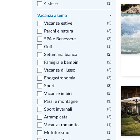
4 stelle
(1)
Vacanza a tema
-
Vacanze estive
(3)
Parchi e natura
(3)
SPA e Benessere
(2)
Golf
(1)
Settimana bianca
(2)
Famiglia e bambini
(2)
Vacanze di lusso
(3)
Enogastronomia
(2)
Sport
(3)
Vacanze in bici
(5)
Passi e montagne
(1)
Sport invernali
(3)
Arrampicata
(2)
Vacanza romantica
(1)
Mototurismo
(1)