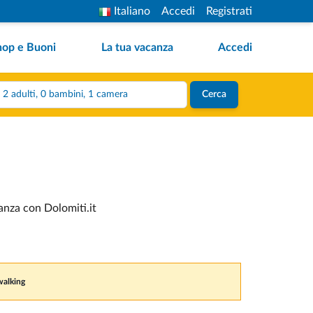
Italiano
Accedi
Registrati
hop e Buoni
La tua vacanza
Accedi
2 adulti, 0 bambini, 1 camera
Cerca
canza con Dolomiti.it
walking