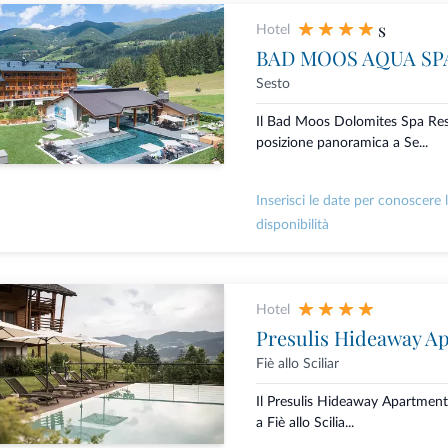
s
Hotel
BAD MOOS AQUA SP
Sesto
Il Bad Moos Dolomites Spa Reso
posizione panoramica a Se...
Inserisci le date per conoscere 
disponibilità
Hotel
Presulis Hideaway A
Fiè allo Sciliar
Il Presulis Hideaway Apartment
a Fiè allo Scilia...