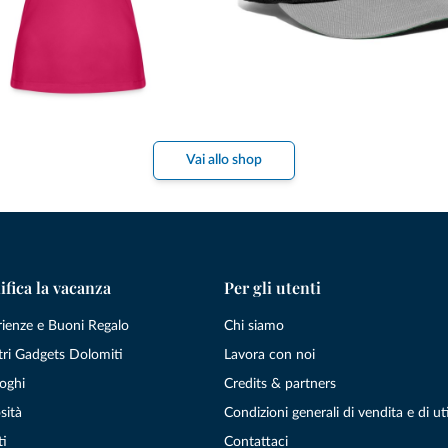
Vai allo shop
ifica la vacanza
Per gli utenti
rienze e Buoni Regalo
Chi siamo
tri Gadgets Dolomiti
Lavora con noi
oghi
Credits & partners
sità
Condizioni generali di vendita e di uti
ti
Contattaci