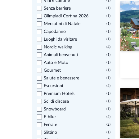
Vini e cantine
(1)
Senza barriere
(1)
Olimpiadi Cortina 2026
(1)
Mercatini di Natale
(1)
Capodanno
(1)
Luoghi da visitare
(1)
Nordic walking
(4)
Animali benvenuti
(1)
Auto e Moto
(1)
Gourmet
(1)
Salute e benessere
(1)
Escursioni
(2)
Premium Hotels
(1)
Sci di discesa
(1)
Snowboard
(1)
E-bike
(2)
Ferrate
(2)
Slittino
(1)