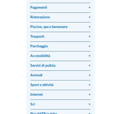
Pagamenti
+
Ristorazione
+
Piscine, spa e benessere
+
Trasporti
+
Parcheggio
+
Accessibilità
+
Servizi di pulizia
+
Animali
+
Sport e attività
+
Internet
+
Sci
+