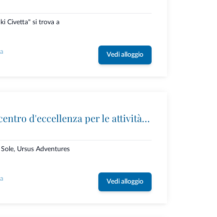
ki Civetta" si trova a
la
Vedi alloggio
Ursus Adventures: il centro d'eccellenza per le attività outdoor premium in Trentino
i Sole, Ursus Adventures
la
Vedi alloggio