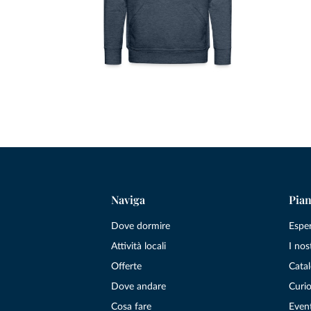
Naviga
Pian
Dove dormire
Espe
Attività locali
I nos
Offerte
Catal
Dove andare
Curio
Cosa fare
Even