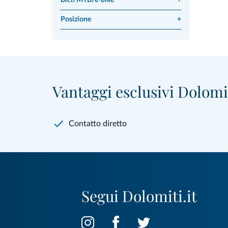
Bici/MTB/e-bike
+
Posizione
+
Vantaggi esclusivi Dolomit
Contatto diretto
Segui Dolomiti.it