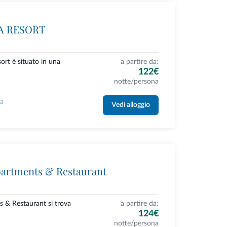
A RESORT
rt è situato in una
a partire da:
122€
notte/persona
la
Vedi alloggio
partments & Restaurant
s & Restaurant si trova
a partire da:
124€
notte/persona