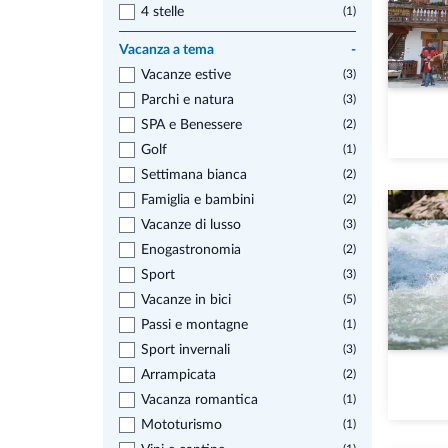
4 stelle
(1)
Vacanza a tema
-
Vacanze estive
(3)
Parchi e natura
(3)
SPA e Benessere
(2)
Golf
(1)
Settimana bianca
(2)
Famiglia e bambini
(2)
Vacanze di lusso
(3)
Enogastronomia
(2)
Sport
(3)
Vacanze in bici
(5)
Passi e montagne
(1)
Sport invernali
(3)
Arrampicata
(2)
Vacanza romantica
(1)
Mototurismo
(1)