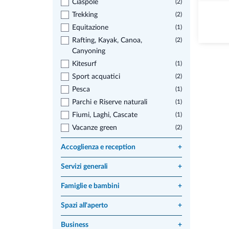
Ciaspole
(2)
Trekking
(2)
Equitazione
(1)
Rafting, Kayak, Canoa,
(2)
Canyoning
Kitesurf
(1)
Sport acquatici
(2)
Pesca
(1)
Parchi e Riserve naturali
(1)
Fiumi, Laghi, Cascate
(1)
Vacanze green
(2)
Accoglienza e reception
+
Servizi generali
+
Famiglie e bambini
+
Spazi all'aperto
+
Business
+