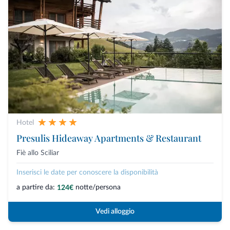
Hotel
Presulis Hideaway Apartments & Restaurant
Fiè allo Sciliar
Inserisci le date per conoscere la disponibilità
a partire da:
notte/persona
124€
Vedi alloggio