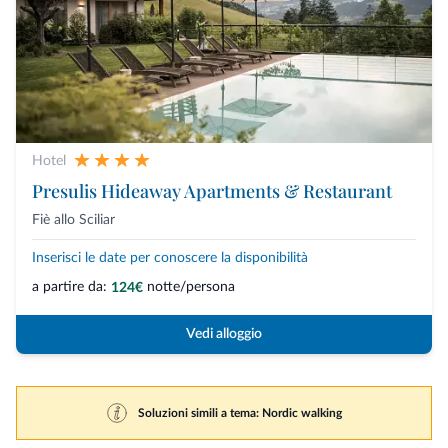
Hotel
Presulis Hideaway Apartments & Restaurant
Fiè allo Sciliar
Inserisci le date per conoscere la disponibilità
a partire da:
notte/persona
124€
Vedi alloggio
Soluzioni simili a tema: Nordic walking