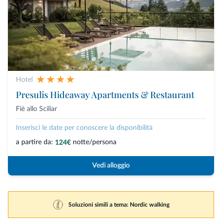
Hotel
Presulis Hideaway Apartments & Restaurant
Fiè allo Sciliar
Inserisci le date per conoscere la disponibilità
a partire da:
notte/persona
124€
Vedi alloggio
Soluzioni simili a tema: Nordic walking