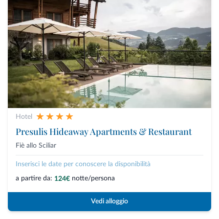
Hotel
Presulis Hideaway Apartments & Restaurant
Fiè allo Sciliar
Inserisci le date per conoscere la disponibilità
a partire da:
notte/persona
124€
Vedi alloggio