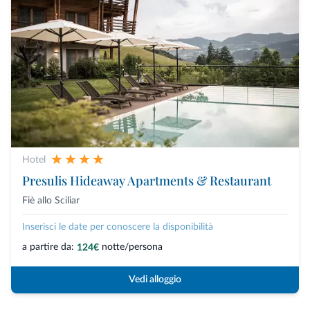
Hotel
Presulis Hideaway Apartments & Restaurant
Fiè allo Sciliar
Inserisci le date per conoscere la disponibilità
a partire da:
notte/persona
124€
Vedi alloggio