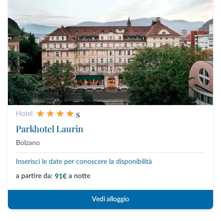
s
Hotel
Parkhotel Laurin
Bolzano
Inserisci le date per conoscere la disponibilità
a partire da:
a notte
91€
Vedi alloggio