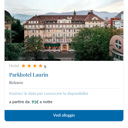
s
Hotel
Parkhotel Laurin
Bolzano
Inserisci le date per conoscere la disponibilità
a partire da:
a notte
91€
Vedi alloggio