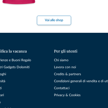
Vai allo shop
ifica la vacanza
Per gli utenti
rienze e Buoni Regalo
Chi siamo
tri Gadgets Dolomiti
Lavora con noi
oghi
Credits & partners
sità
Condizioni generali di vendita e di uti
ti
Contattaci
ari
Privacy & Cookies
s