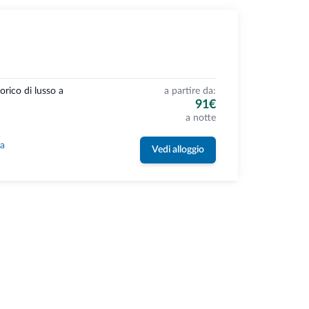
orico di lusso a
a partire da:
91€
a notte
la
Vedi alloggio