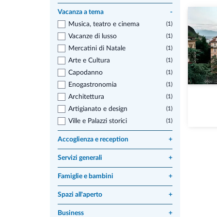
Vacanza a tema
-
Musica, teatro e cinema
(1)
Vacanze di lusso
(1)
Mercatini di Natale
(1)
Arte e Cultura
(1)
Capodanno
(1)
Enogastronomia
(1)
Architettura
(1)
Artigianato e design
(1)
Ville e Palazzi storici
(1)
Accoglienza e reception
+
Servizi generali
+
Famiglie e bambini
+
Spazi all'aperto
+
Business
+