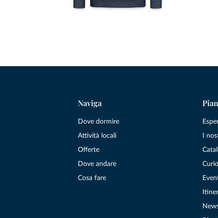
Naviga
Pian
Dove dormire
Espe
Attività locali
I nos
Offerte
Catal
Dove andare
Curio
Cosa fare
Even
Itiner
New