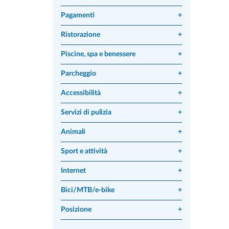
Pagamenti
+
Ristorazione
+
Piscine, spa e benessere
+
Parcheggio
+
Accessibilità
+
Servizi di pulizia
+
Animali
+
Sport e attività
+
Internet
+
Bici/MTB/e-bike
+
Posizione
+