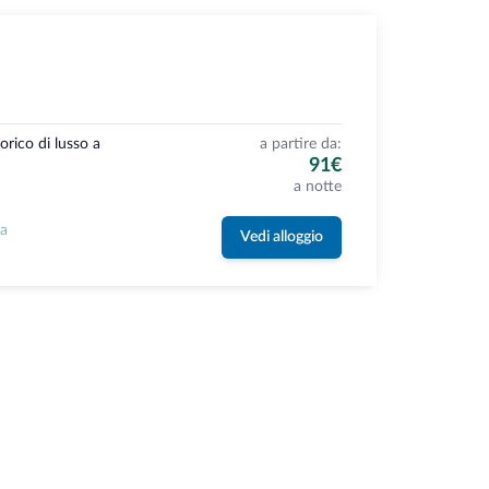
orico di lusso a
a partire da:
91€
a notte
la
Vedi alloggio