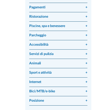
Pagamenti
+
Ristorazione
+
Piscine, spa e benessere
+
Parcheggio
+
Accessibilità
+
Servizi di pulizia
+
Animali
+
Sport e attività
+
Internet
+
Bici/MTB/e-bike
+
Posizione
+