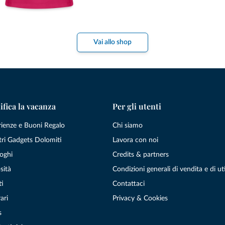
Vai allo shop
ifica la vacanza
Per gli utenti
rienze e Buoni Regalo
Chi siamo
tri Gadgets Dolomiti
Lavora con noi
oghi
Credits & partners
sità
Condizioni generali di vendita e di uti
ti
Contattaci
ari
Privacy & Cookies
s