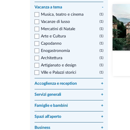
Vacanza a tema
-
Musica, teatro e cinema
(1)
Vacanze di lusso
(1)
Mercatini di Natale
(1)
Arte e Cultura
(1)
Capodanno
(1)
Enogastronomia
(1)
Architettura
(1)
Artigianato e design
(1)
Ville e Palazzi storici
(1)
Accoglienza e reception
+
Servizi generali
+
Famiglie e bambini
+
Spazi all'aperto
+
Business
+