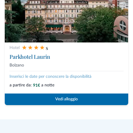
s
Hotel
Parkhotel Laurin
Bolzano
Inserisci le date per conoscere la disponibilità
a partire da:
a notte
91€
Vedi alloggio