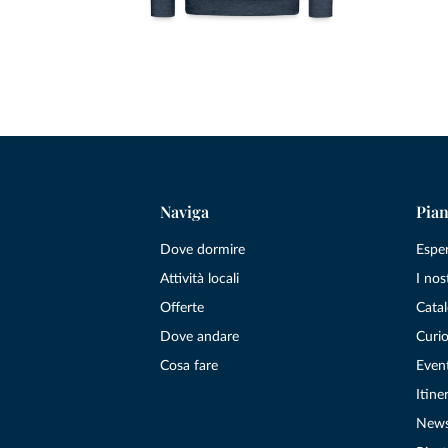
Naviga
Pian
Dove dormire
Espe
Attività locali
I nos
Offerte
Catal
Dove andare
Curio
Cosa fare
Even
Itiner
New