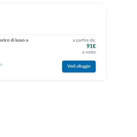
orico di lusso a
a partire da:
91€
a notte
la
Vedi alloggio