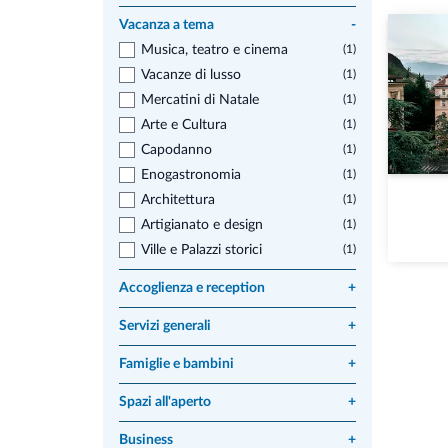
Vacanza a tema
-
Musica, teatro e cinema
(1)
Vacanze di lusso
(1)
Mercatini di Natale
(1)
Arte e Cultura
(1)
Capodanno
(1)
Enogastronomia
(1)
Architettura
(1)
Artigianato e design
(1)
Ville e Palazzi storici
(1)
Accoglienza e reception
+
Servizi generali
+
Famiglie e bambini
+
Spazi all'aperto
+
Business
+