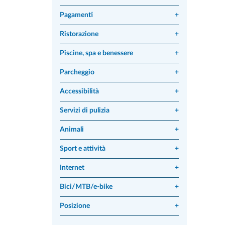
Pagamenti
+
Ristorazione
+
Piscine, spa e benessere
+
Parcheggio
+
Accessibilità
+
Servizi di pulizia
+
Animali
+
Sport e attività
+
Internet
+
Bici/MTB/e-bike
+
Posizione
+