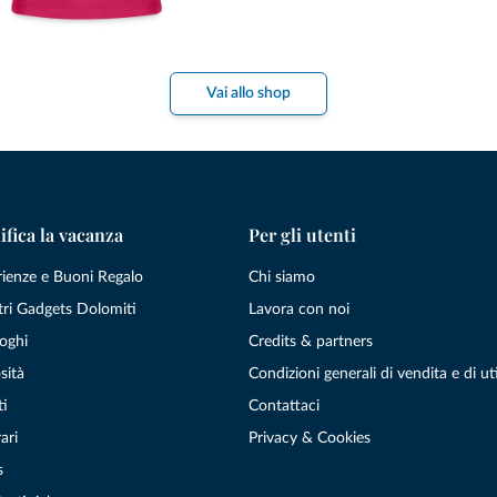
Vai allo shop
ifica la vacanza
Per gli utenti
rienze e Buoni Regalo
Chi siamo
tri Gadgets Dolomiti
Lavora con noi
oghi
Credits & partners
sità
Condizioni generali di vendita e di uti
ti
Contattaci
ari
Privacy & Cookies
s