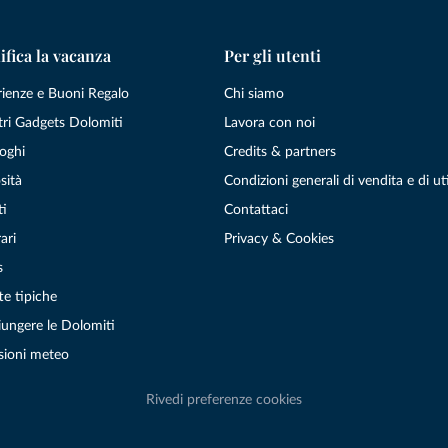
ifica la vacanza
Per gli utenti
rienze e Buoni Regalo
Chi siamo
tri Gadgets Dolomiti
Lavora con noi
oghi
Credits & partners
sità
Condizioni generali di vendita e di uti
ti
Contattaci
ari
Privacy & Cookies
s
te tipiche
ungere le Dolomiti
sioni meteo
Rivedi preferenze cookies