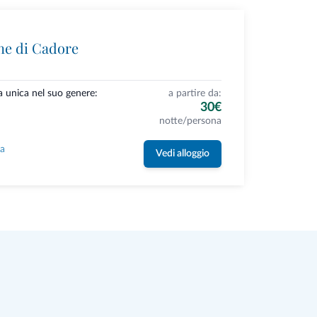
ne di Cadore
a unica nel suo genere:
a partire da:
30€
notte/persona
la
Vedi alloggio