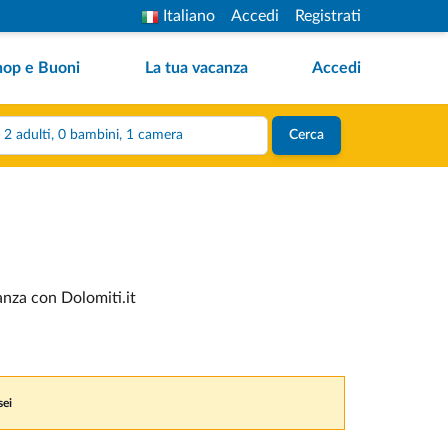
Italiano
Accedi
Registrati
hop e Buoni
La tua vacanza
Accedi
2 adulti, 0 bambini, 1 camera
Cerca
anza con Dolomiti.it
sei