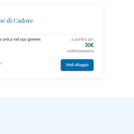
ne di Cadore
a unica nel suo genere:
a partire da:
30€
notte/persona
la
Vedi alloggio