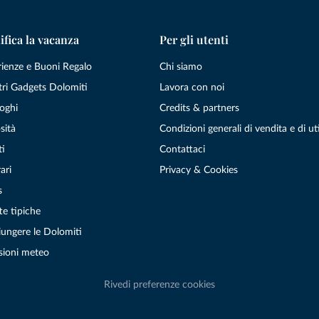
ifica la vacanza
Per gli utenti
rienze e Buoni Regalo
Chi siamo
tri Gadgets Dolomiti
Lavora con noi
oghi
Credits & partners
sità
Condizioni generali di vendita e di uti
ti
Contattaci
ari
Privacy & Cookies
s
te tipiche
ungere le Dolomiti
sioni meteo
Rivedi preferenze cookies