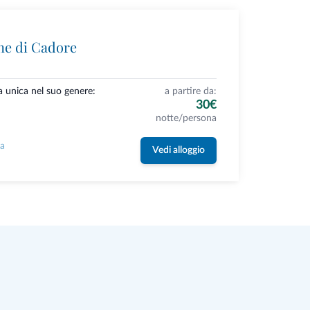
ne di Cadore
a unica nel suo genere:
a partire da:
30€
notte/persona
la
Vedi alloggio