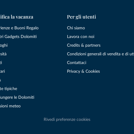
ifica la vacanza
Per gli utenti
rienze e Buoni Regalo
Chi siamo
tri Gadgets Dolomiti
Lavora con noi
oghi
Credits & partners
sità
Condizioni generali di vendita e di uti
ti
Contattaci
ari
Privacy & Cookies
s
te tipiche
ungere le Dolomiti
sioni meteo
Rivedi preferenze cookies