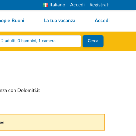
Italiano
Accedi
Registrati
hop e Buoni
La tua vacanza
Accedi
2 adulti, 0 bambini, 1 camera
Cerca
anza con Dolomiti.it
sei