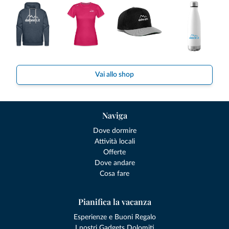
Vai allo shop
Naviga
Dove dormire
Attività locali
Offerte
Dove andare
Cosa fare
Pianifica la vacanza
Esperienze e Buoni Regalo
I nostri Gadgets Dolomiti