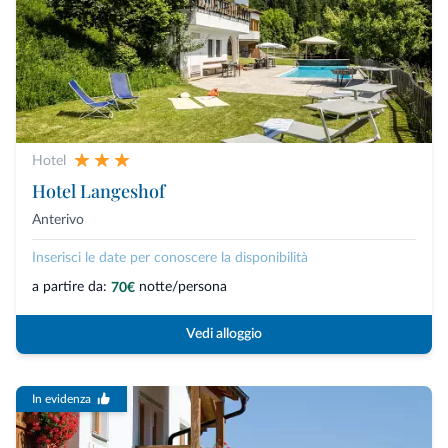
Hotel
Hotel Langeshof
Anterivo
Inserisci le date per conoscere la disponibilità
a partire da:
notte/persona
70€
Vedi alloggio
In evidenza