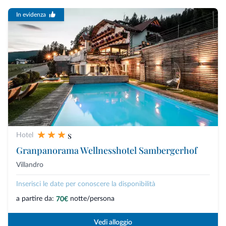
In evidenza
s
Hotel
Granpanorama Wellnesshotel Sambergerhof
Villandro
Inserisci le date per conoscere la disponibilità
a partire da:
notte/persona
70€
Vedi alloggio