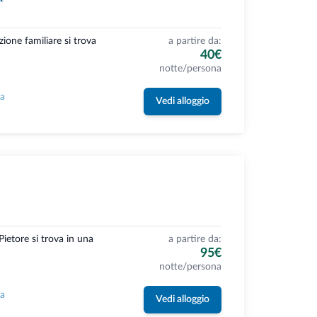
ione familiare si trova
a partire da:
40€
notte/persona
la
Vedi alloggio
Pietore si trova in una
a partire da:
95€
notte/persona
la
Vedi alloggio