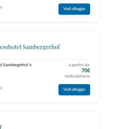
la
Vedi alloggio
esshotel Sambergerhof
el Sambergerhof è
a partire da:
70€
notte/persona
la
Vedi alloggio
f