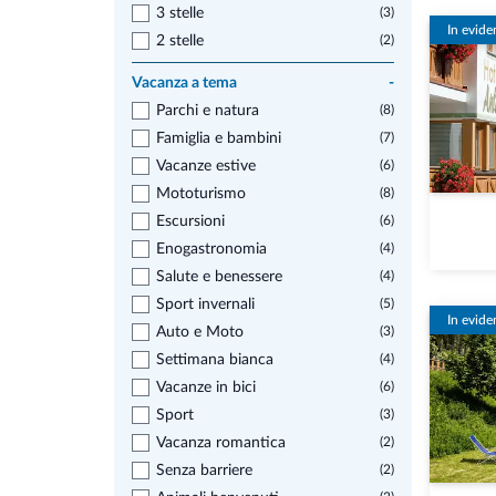
3 stelle
(3)
In evide
2 stelle
(2)
Vacanza a tema
-
Parchi e natura
(8)
Famiglia e bambini
(7)
Vacanze estive
(6)
Mototurismo
(8)
Escursioni
(6)
Enogastronomia
(4)
Salute e benessere
(4)
Sport invernali
(5)
In evide
Auto e Moto
(3)
Settimana bianca
(4)
Vacanze in bici
(6)
Sport
(3)
Vacanza romantica
(2)
Senza barriere
(2)