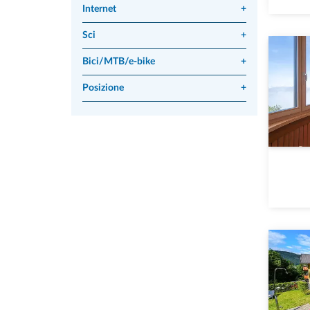
Internet
+
Sci
+
Bici/MTB/e-bike
+
Posizione
+