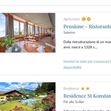
Agriturismi
Pensione - Ristorant
Salorno
Dalla ristrutturazione di un ma
anni, nasce a 1328 s....
Inserisci le date per conoscere 
disponibilità
Residence
Residence St Konstan
Fiè allo Sciliar