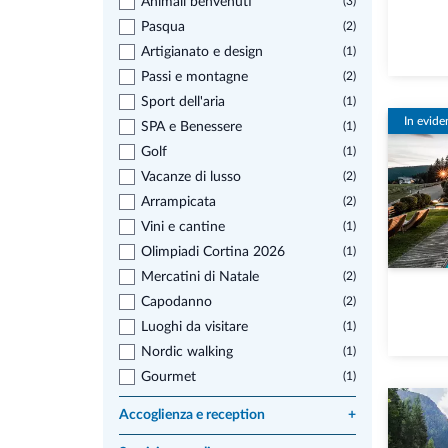
Animali benvenuti
(3)
Pasqua
(2)
Artigianato e design
(1)
Passi e montagne
(2)
Sport dell'aria
(1)
In evide
SPA e Benessere
(1)
Golf
(1)
Vacanze di lusso
(2)
Arrampicata
(2)
Vini e cantine
(1)
Olimpiadi Cortina 2026
(1)
Mercatini di Natale
(2)
Capodanno
(2)
Luoghi da visitare
(1)
Nordic walking
(1)
Gourmet
(1)
Accoglienza e reception
+