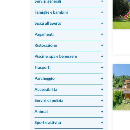
Servizi generali
+
Famiglie e bambini
+
Spazi all'aperto
+
Pagamenti
+
Ristorazione
+
Piscine, spa e benessere
+
Trasporti
+
Parcheggio
+
Accessibilità
+
Servizi di pulizia
+
Animali
+
Sport e attività
+