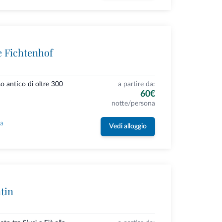
e Fichtenhof
so antico di oltre 300
a partire da:
60€
notte/persona
la
Vedi alloggio
tin