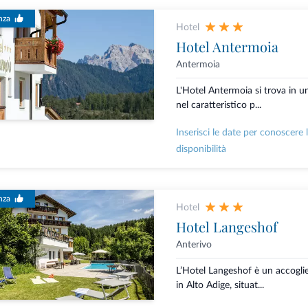
nza
Hotel
Hotel Antermoia
Antermoia
L'Hotel Antermoia si trova in un
nel caratteristico p...
Inserisci le date per conoscere 
disponibilità
nza
Hotel
Hotel Langeshof
Anterivo
L’Hotel Langeshof è un accoglie
in Alto Adige, situat...