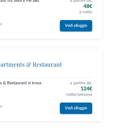
ato tra Siusi e Fiè allo
a partire da:
48€
a notte
la
Vedi alloggio
partments & Restaurant
s & Restaurant si trova
a partire da:
124€
notte/persona
la
Vedi alloggio