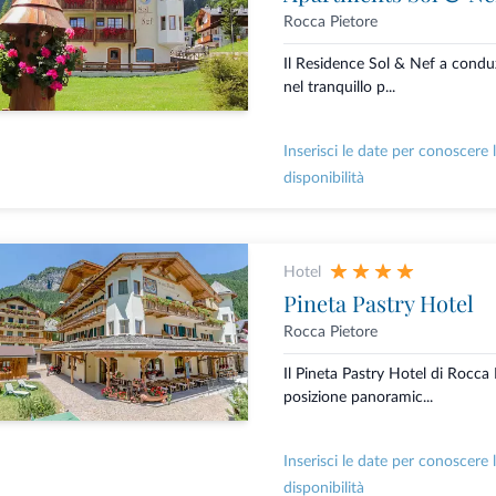
Rocca Pietore
Il Residence Sol & Nef a conduz
nel tranquillo p...
Inserisci le date per conoscere 
disponibilità
Hotel
Pineta Pastry Hotel
Rocca Pietore
Il Pineta Pastry Hotel di Rocca 
posizione panoramic...
Inserisci le date per conoscere 
disponibilità