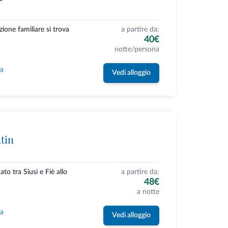
ione familiare si trova
a partire da:
40€
notte/persona
la
Vedi alloggio
tin
ato tra Siusi e Fiè allo
a partire da:
48€
a notte
la
Vedi alloggio