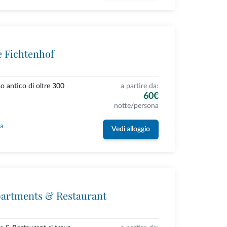
e Fichtenhof
so antico di oltre 300
a partire da:
60€
notte/persona
la
Vedi alloggio
partments & Restaurant