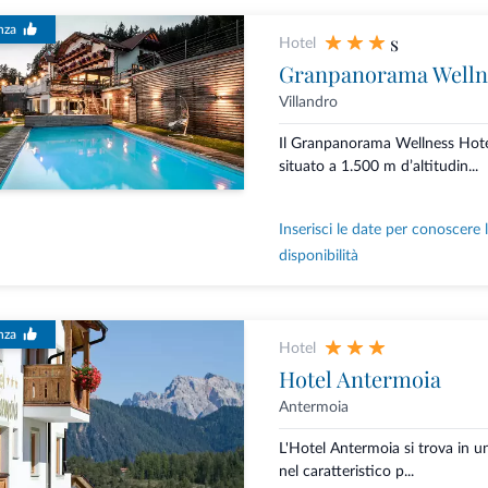
nza
s
Hotel
Granpanorama Welln
Villandro
Il Granpanorama Wellness Hot
situato a 1.500 m d’altitudin...
Inserisci le date per conoscere 
disponibilità
nza
Hotel
Hotel Antermoia
Antermoia
L'Hotel Antermoia si trova in un
nel caratteristico p...