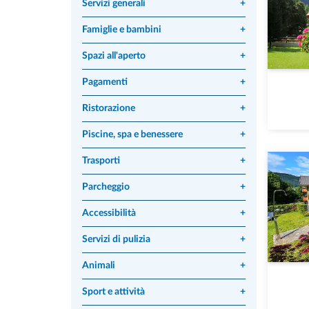
Servizi generali
+
Famiglie e bambini
+
Spazi all'aperto
+
Pagamenti
+
Ristorazione
+
Piscine, spa e benessere
+
Trasporti
+
Parcheggio
+
Accessibilità
+
Servizi di pulizia
+
Animali
+
Sport e attività
+