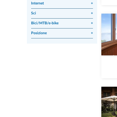
Internet
+
Sci
+
Bici/MTB/e-bike
+
Posizione
+