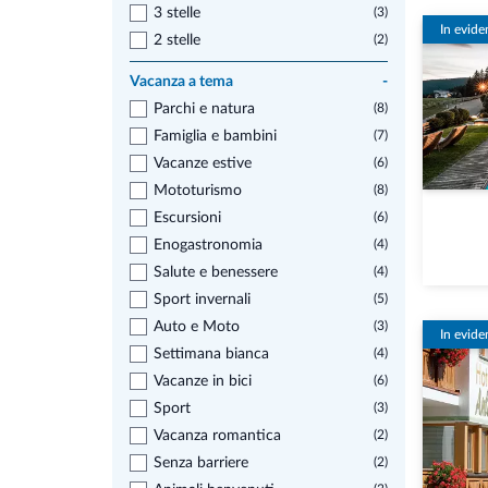
3 stelle
(3)
In evide
2 stelle
(2)
Vacanza a tema
-
Parchi e natura
(8)
Famiglia e bambini
(7)
Vacanze estive
(6)
Mototurismo
(8)
Escursioni
(6)
Enogastronomia
(4)
Salute e benessere
(4)
Sport invernali
(5)
Auto e Moto
(3)
In evide
Settimana bianca
(4)
Vacanze in bici
(6)
Sport
(3)
Vacanza romantica
(2)
Senza barriere
(2)