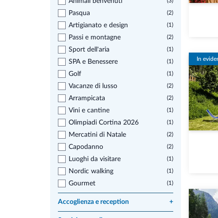
Animali benvenuti
(3)
Pasqua
(2)
Artigianato e design
(1)
Passi e montagne
(2)
Sport dell'aria
(1)
In evide
SPA e Benessere
(1)
Golf
(1)
Vacanze di lusso
(2)
Arrampicata
(2)
Vini e cantine
(1)
Olimpiadi Cortina 2026
(1)
Mercatini di Natale
(2)
Capodanno
(2)
Luoghi da visitare
(1)
Nordic walking
(1)
Gourmet
(1)
Accoglienza e reception
+