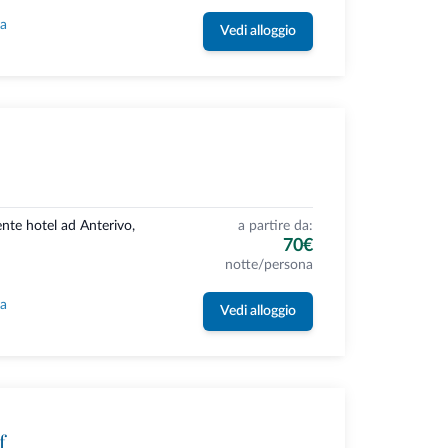
la
Vedi alloggio
nte hotel ad Anterivo,
a partire da:
70€
notte/persona
la
Vedi alloggio
f