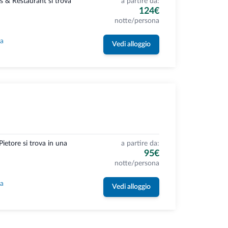
s & Restaurant si trova
a partire da:
124€
notte/persona
la
Vedi alloggio
Pietore si trova in una
a partire da:
95€
notte/persona
la
Vedi alloggio